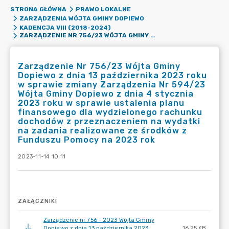
STRONA GŁÓWNA
PRAWO LOKALNE
ZARZĄDZENIA WÓJTA GMINY DOPIEWO
KADENCJA VIII (2018-2024)
ZARZĄDZENIE NR 756/23 WÓJTA GMINY DOPIEWO Z DNIA 13 PAŹDZIERNIKA 2023 ROKU W SPRAWIE ZMIANY ZARZĄDZENIA NR 594/23 WÓJTA GMINY DOPIEWO Z DNIA 4 STYCZNIA 2023 ROKU W SPRAWIE USTALENIA PLANU FINANSOWEGO DLA WYDZIELONEGO RACHUNKU DOCHODÓW Z PRZEZNACZENIEM NA WYDATKI NA ZADANIA REALIZOWANE ZE ŚRODKÓW Z FUNDUSZU POMOCY NA 2023 ROK
Zarządzenie Nr 756/23 Wójta Gminy
Dopiewo z dnia 13 października 2023 roku
w sprawie zmiany Zarządzenia Nr 594/23
Wójta Gminy Dopiewo z dnia 4 stycznia
2023 roku w sprawie ustalenia planu
finansowego dla wydzielonego rachunku
dochodów z przeznaczeniem na wydatki
na zadania realizowane ze środków z
Funduszu Pomocy na 2023 rok
2023-11-14 10:11
ZAŁĄCZNIKI
Zarządzenie nr 756 - 2023 Wójta Gminy
Dopiewo z dnia 13 października 2023
16.25 KB