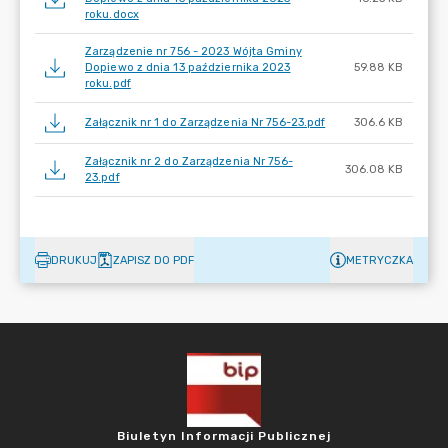
roku.docx
Zarządzenie nr 756 - 2023 Wójta Gminy
Dopiewo z dnia 13 października 2023
59.88 KB
roku.pdf
Załącznik nr 1 do Zarządzenia Nr 756-23.pdf
306.6 KB
Załącznik nr 2 do Zarządzenia Nr 756-
306.08 KB
23.pdf
DRUKUJ
ZAPISZ DO PDF
METRYCZKA
Biuletyn Informacji Publicznej