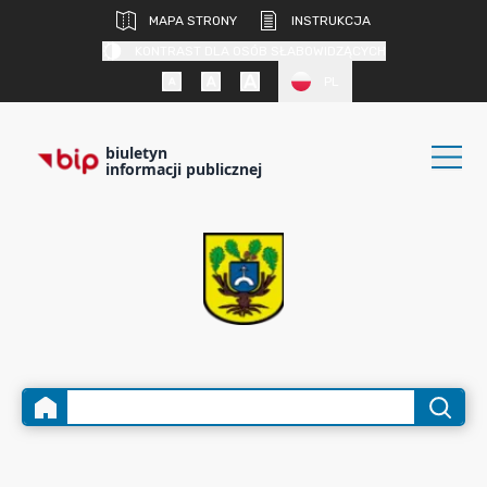
MAPA STRONY
INSTRUKCJA
KONTRAST DLA OSÓB SŁABOWIDZĄCYCH
PL
biuletyn
informacji publicznej