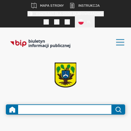
MAPA STRONY
INSTRUKCJA
KONTRAST DLA OSÓB SŁABOWIDZĄCYCH
PL
biuletyn
informacji publicznej