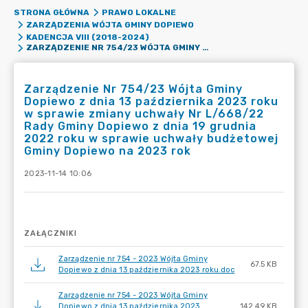
STRONA GŁÓWNA
PRAWO LOKALNE
ZARZĄDZENIA WÓJTA GMINY DOPIEWO
KADENCJA VIII (2018-2024)
ZARZĄDZENIE NR 754/23 WÓJTA GMINY DOPIEWO Z DNIA 13 PAŹDZIERNIKA 2023 ROKU W SPRAWIE ZMIANY UCHWAŁY NR L/668/22 RADY GMINY DOPIEWO Z DNIA 19 GRUDNIA 2022 ROKU W SPRAWIE UCHWAŁY BUDŻETOWEJ GMINY DOPIEWO NA 2023 ROK
Zarządzenie Nr 754/23 Wójta Gminy
Dopiewo z dnia 13 października 2023 roku
w sprawie zmiany uchwały Nr L/668/22
Rady Gminy Dopiewo z dnia 19 grudnia
2022 roku w sprawie uchwały budżetowej
Gminy Dopiewo na 2023 rok
2023-11-14 10:06
ZAŁĄCZNIKI
Zarządzenie nr 754 - 2023 Wójta Gminy
67.5 KB
Dopiewo z dnia 13 października 2023 roku.doc
Zarządzenie nr 754 - 2023 Wójta Gminy
Dopiewo z dnia 13 października 2023
142.49 KB