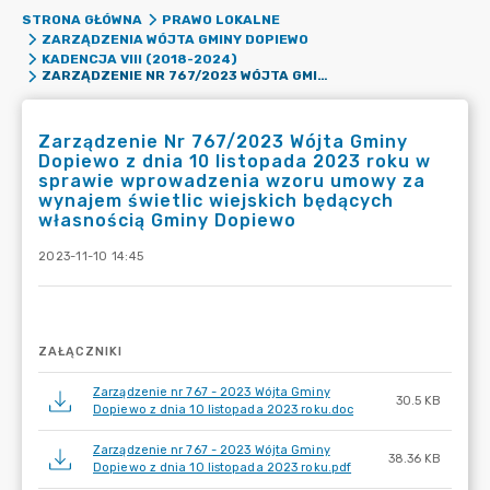
STRONA GŁÓWNA
PRAWO LOKALNE
ZARZĄDZENIA WÓJTA GMINY DOPIEWO
KADENCJA VIII (2018-2024)
ZARZĄDZENIE NR 767/2023 WÓJTA GMINY DOPIEWO Z DNIA 10 LISTOPADA 2023 ROKU W SPRAWIE WPROWADZENIA WZORU UMOWY ZA WYNAJEM ŚWIETLIC WIEJSKICH BĘDĄCYCH WŁASNOŚCIĄ GMINY DOPIEWO
Zarządzenie Nr 767/2023 Wójta Gminy
Dopiewo z dnia 10 listopada 2023 roku w
sprawie wprowadzenia wzoru umowy za
wynajem świetlic wiejskich będących
własnością Gminy Dopiewo
2023-11-10 14:45
ZAŁĄCZNIKI
Zarządzenie nr 767 - 2023 Wójta Gminy
30.5 KB
Dopiewo z dnia 10 listopada 2023 roku.doc
Zarządzenie nr 767 - 2023 Wójta Gminy
38.36 KB
Dopiewo z dnia 10 listopada 2023 roku.pdf