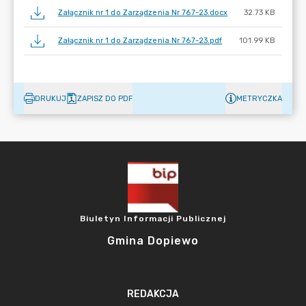
Załącznik nr 1 do Zarządzenia Nr 767-23.docx
32.73 KB
Załącznik nr 1 do Zarządzenia Nr 767-23.pdf
101.99 KB
DRUKUJ
ZAPISZ DO PDF
METRYCZKA
Biuletyn Informacji Publicznej
Gmina Dopiewo
REDAKCJA