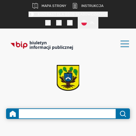
MAPA STRONY
INSTRUKCJA
KONTRAST DLA OSÓB SŁABOWIDZĄCYCH
PL
biuletyn
informacji publicznej