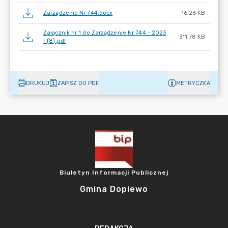
Zarządzenie Nr 744.docx
16.26 KB
Załącznik nr 1 do Zarządzenie Nr 744 - 2023
311.78 KB
r (8).pdf
DRUKUJ
ZAPISZ DO PDF
METRYCZKA
Biuletyn Informacji Publicznej
Gmina Dopiewo