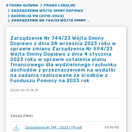
STRONA GŁÓWNA
PRAWO LOKALNE
ZARZĄDZENIA WÓJTA GMINY DOPIEWO
KADENCJA VIII (2018-2024)
ZARZĄDZENIE NR 744/23 WÓJTA GMINY DOPIEWO Z DNIA 28 WRZEŚNIA 2023 ROKU W SPRAWIE ZMIANY ZARZĄDZENIA NR 594/23 WÓJTA GMINY DOPIEWO Z DNIA 4 STYCZNIA 2023 ROKU W SPRAWIE USTALENIA PLANU FINANSOWEGO DLA WYDZIELONEGO RACHUNKU DOCHODÓW Z PRZEZNACZENIEM NA WYDATKI NA ZADANIA REALIZOWANE ZE ŚRODKÓW Z FUNDUSZU POMOCY NA 2023 ROK
Zarządzenie Nr 744/23 Wójta Gminy
Dopiewo z dnia 28 września 2023 roku w
sprawie zmiany Zarządzenia Nr 594/23
Wójta Gminy Dopiewo z dnia 4 stycznia
2023 roku w sprawie ustalenia planu
finansowego dla wydzielonego rachunku
dochodów z przeznaczeniem na wydatki
na zadania realizowane ze środków z
Funduszu Pomocy na 2023 rok
2023-10-11 14:37
ZAŁĄCZNIKI
Zarządzenie Nr 744 - 2023 r (9).pdf
63.96 KB