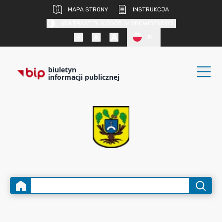
MAPA STRONY
INSTRUKCJA
KONTRAST DLA OSÓB SŁABOWIDZĄCYCH
PL
biuletyn
informacji publicznej