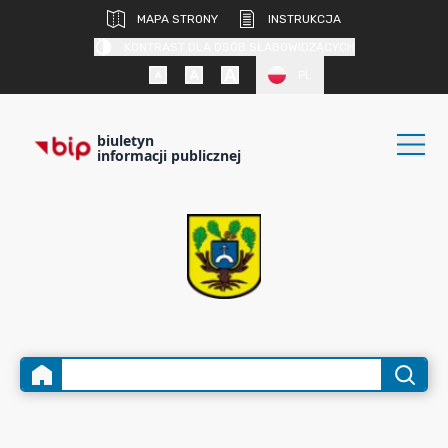
MAPA STRONY
INSTRUKCJA
KONTRAST DLA OSÓB SŁABOWIDZĄCYCH
PL
biuletyn
informacji publicznej