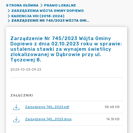
STRONA GŁÓWNA
PRAWO LOKALNE
ZARZĄDZENIA WÓJTA GMINY DOPIEWO
KADENCJA VIII (2018-2024)
ZARZĄDZENIE NR 745/2023 WÓJTA GMINY DOPIEWO Z DNIA 02.10.2023 ROKU W SPRAWIE: USTALENIA STAWKI ZA WYNAJEM ŚWIETLICY ZLOKALIZOWANEJ W DĄBROWIE PRZY UL. TĘCZOWEJ 8.
Zarządzenie Nr 745/2023 Wójta Gminy
Dopiewo z dnia 02.10.2023 roku w sprawie:
ustalenia stawki za wynajem świetlicy
zlokalizowanej w Dąbrowie przy ul.
Tęczowej 8.
2023-10-03 09:23
ZAŁĄCZNIKI
Zarządzenie 745_2023.pdf
58.68 KB
Zarządzenie 745_2023.docx
14.35 KB