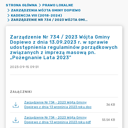
STRONA GŁÓWNA
PRAWO LOKALNE
ZARZĄDZENIA WÓJTA GMINY DOPIEWO
KADENCJA VIII (2018-2024)
ZARZĄDZENIE NR 734 / 2023 WÓJTA GMINY DOPIEWO Z DNIA 13.09.2023 R. W SPRAWIE UDOSTĘPNIENIA REGULAMINÓW PORZĄDKOWYCH ZWIĄZANYCH Z IMPREZĄ MASOWĄ PN. „POŻEGNANIE LATA 2023”
Zarządzenie Nr 734 / 2023 Wójta Gminy
Dopiewo z dnia 13.09.2023 r. w sprawie
udostępnienia regulaminów porządkowych
związanych z imprezą masową pn.
„Pożegnanie Lata 2023”
2023-09-15 09:51
ZAŁĄCZNIKI
Zarządzenie Nr 734 - 2023 Wójta Gminy
36 KB
Dopiewo z dnia 13 września 2023 roku.doc
Zarządzenie Nr 734 - 2023 Wójta Gminy
55.54 KB
Dopiewo z dnia 13 września 2023 roku.pdf