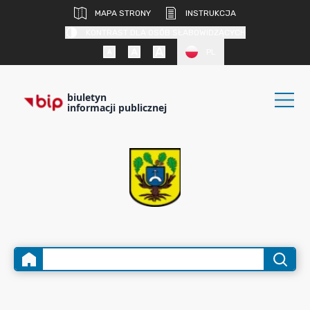
MAPA STRONY
INSTRUKCJA
KONTRAST DLA OSÓB SŁABOWIDZĄCYCH
PL
biuletyn
informacji publicznej