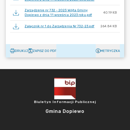
Zarządzenie nr 732 - 2023 Wójta Gminy
40.19 KB
Dopiewo z dnia 11 września 2023 roku.pdf
Załącznik nr 1 do Zarządzenia Nr 732-23.pdf
264.84 KB
DRUKUJ
ZAPISZ DO PDF
METRYCZKA
Biuletyn Informacji Publicznej
Gmina Dopiewo