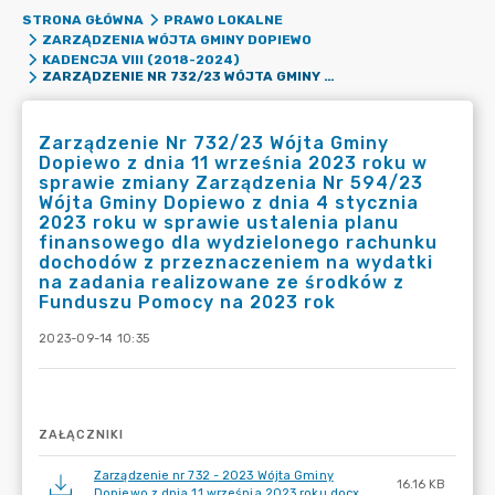
STRONA GŁÓWNA
PRAWO LOKALNE
ZARZĄDZENIA WÓJTA GMINY DOPIEWO
KADENCJA VIII (2018-2024)
ZARZĄDZENIE NR 732/23 WÓJTA GMINY DOPIEWO Z DNIA 11 WRZEŚNIA 2023 ROKU W SPRAWIE ZMIANY ZARZĄDZENIA NR 594/23 WÓJTA GMINY DOPIEWO Z DNIA 4 STYCZNIA 2023 ROKU W SPRAWIE USTALENIA PLANU FINANSOWEGO DLA WYDZIELONEGO RACHUNKU DOCHODÓW Z PRZEZNACZENIEM NA WYDATKI NA ZADANIA REALIZOWANE ZE ŚRODKÓW Z FUNDUSZU POMOCY NA 2023 ROK
Zarządzenie Nr 732/23 Wójta Gminy
Dopiewo z dnia 11 września 2023 roku w
sprawie zmiany Zarządzenia Nr 594/23
Wójta Gminy Dopiewo z dnia 4 stycznia
2023 roku w sprawie ustalenia planu
finansowego dla wydzielonego rachunku
dochodów z przeznaczeniem na wydatki
na zadania realizowane ze środków z
Funduszu Pomocy na 2023 rok
2023-09-14 10:35
ZAŁĄCZNIKI
Zarządzenie nr 732 - 2023 Wójta Gminy
16.16 KB
Dopiewo z dnia 11 września 2023 roku.docx