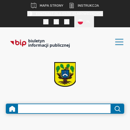
MAPA STRONY
INSTRUKCJA
KONTRAST DLA OSÓB SŁABOWIDZĄCYCH
PL
biuletyn
informacji publicznej