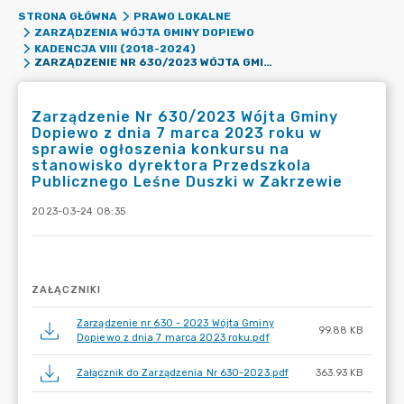
STRONA GŁÓWNA
PRAWO LOKALNE
ZARZĄDZENIA WÓJTA GMINY DOPIEWO
KADENCJA VIII (2018-2024)
ZARZĄDZENIE NR 630/2023 WÓJTA GMINY DOPIEWO Z DNIA 7 MARCA 2023 ROKU W SPRAWIE OGŁOSZENIA KONKURSU NA STANOWISKO DYREKTORA PRZEDSZKOLA PUBLICZNEGO LEŚNE DUSZKI W ZAKRZEWIE
Zarządzenie Nr 630/2023 Wójta Gminy
Dopiewo z dnia 7 marca 2023 roku w
sprawie ogłoszenia konkursu na
stanowisko dyrektora Przedszkola
Publicznego Leśne Duszki w Zakrzewie
2023-03-24 08:35
ZAŁĄCZNIKI
Zarządzenie nr 630 - 2023 Wójta Gminy
99.88 KB
Dopiewo z dnia 7 marca 2023 roku.pdf
Załącznik do Zarządzenia Nr 630-2023.pdf
363.93 KB