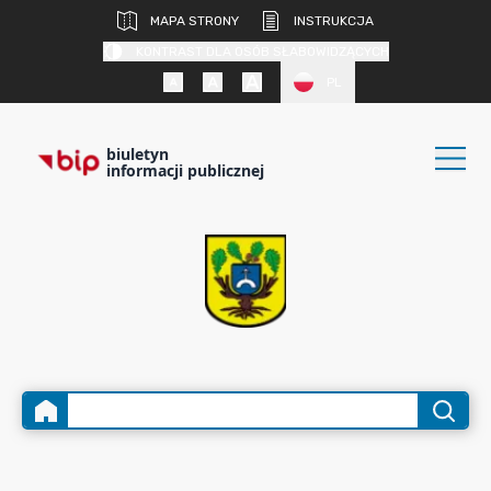
MAPA STRONY
INSTRUKCJA
KONTRAST DLA OSÓB SŁABOWIDZĄCYCH
PL
biuletyn
informacji publicznej