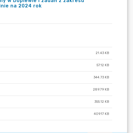
y w Dopiewie i zadań z zakresu
inie na 2024 rok
21.43 KB
57.12 KB
344.73 KB
289.79 KB
355.12 KB
409.17 KB