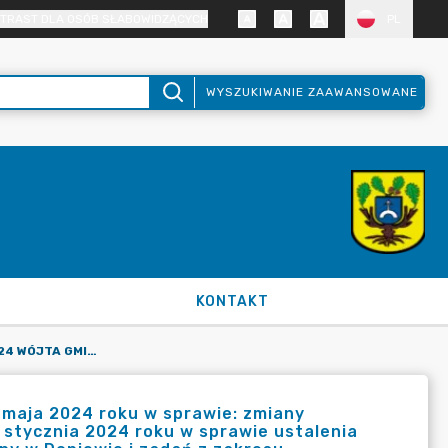
TRAST DLA OSÓB SŁABOWIDZĄCYCH
PL
WYSZUKIWANIE ZAAWANSOWANE
KONTAKT
ZARZĄDZENIE NR 915/2024 WÓJTA GMINY DOPIEWO Z DNIA 6 MAJA 2024 ROKU W SPRAWIE: ZMIANY ZARZĄDZENIA NR 820/2024 WÓJTA GMINY DOPIEWO Z DNIA 2 STYCZNIA 2024 ROKU W SPRAWIE USTALENIA PLANU FINANSOWEGO BUDŻETU GMINY DOPIEWO, URZĘDU GMINY W DOPIEWIE I ZADAŃ Z ZAKRESU ADMINISTRACJI RZĄDOWEJ ORAZ INNYCH ZADAŃ ZLECONYCH GMINIE NA 2024 ROK
 maja 2024 roku w sprawie: zmiany
 stycznia 2024 roku w sprawie ustalenia