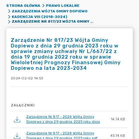
STRONA GŁÓWNA
PRAWO LOKALNE
ZARZĄDZENIA WÓJTA GMINY DOPIEWO
KADENCJA VIII (2018-2024)
ZARZĄDZENIE NR 817/23 WÓJTA GMINY DOPIEWO Z DNIA 29 GRUDNIA 2023 ROKU W SPRAWIE ZMIANY UCHWAŁY NR L/667/22 Z DNIA 19 GRUDNIA 2022 ROKU W SPRAWIE WIELOLETNIEJ PROGNOZY FINANSOWEJ GMINY DOPIEWO NA LATA 2023-2034
Zarządzenie Nr 817/23 Wójta Gminy
Dopiewo z dnia 29 grudnia 2023 roku w
sprawie zmiany uchwały Nr L/667/22 z
dnia 19 grudnia 2022 roku w sprawie
Wieloletniej Prognozy Finansowej Gminy
Dopiewo na lata 2023-2034
2024-02-02 14:53
ZAŁĄCZNIKI
Zarządzenie Nr 817 - 2024 Wójta Gminy
14.74 KB
Dopiewo z dnia 29 grudnia 2023 roku.docx
Zarządzenie Nr 817 - 2024 Wójta Gminy
43.74 KB
Dopiewo z dnia 29 grudnia 2023 roku.pdf