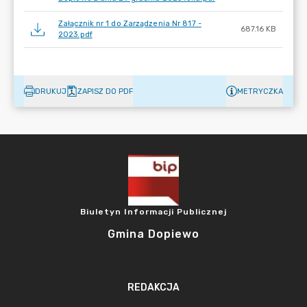
Załącznik nr 1 do Zarządzenia Nr 817 -
687.16 KB
2023.pdf
DRUKUJ
ZAPISZ DO PDF
METRYCZKA
Biuletyn Informacji Publicznej
Gmina Dopiewo
REDAKCJA