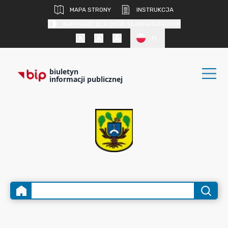
MAPA STRONY
INSTRUKCJA
KONTRAST DLA OSÓB SŁABOWIDZĄCYCH
PL
biuletyn
informacji publicznej