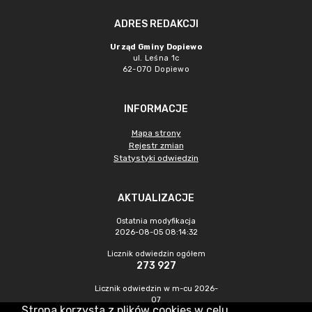
ADRES REDAKCJI
Urząd Gminy Dopiewo
ul. Leśna 1c
62-070 Dopiewo
INFORMACJE
Mapa strony
Rejestr zmian
Statystyki odwiedzin
AKTUALIZACJE
Ostatnia modyfikacja
2026-08-05 08:14:32
Licznik odwiedzin ogółem
273 927
Licznik odwiedzin w m-cu 2026-
07
Strona korzysta z plików cookies w celu
716