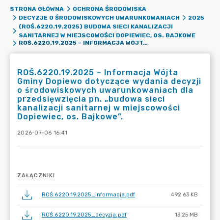
STRONA GŁÓWNA
OCHRONA ŚRODOWISKA
DECYZJE O ŚRODOWISKOWYCH UWARUNKOWANIACH
2025
(ROŚ.6220.19.2025) BUDOWA SIECI KANALIZACJI
SANITARNEJ W MIEJSCOWOŚCI DOPIEWIEC, OS. BAJKOWE
ROŚ.6220.19.2025 – INFORMACJA WÓJTA GMINY DOPIEWO DOTYCZĄCE WYDANIA DECYZJI O ŚRODOWISKOWYCH UWARUNKOWANIACH DLA PRZEDSIĘWZIĘCIA PN. „BUDOWA SIECI KANALIZACJI SANITARNEJ W MIEJSCOWOŚCI DOPIEWIEC, OS. BAJKOWE”.
ROŚ.6220.19.2025 – Informacja Wójta
Gminy Dopiewo dotyczące wydania decyzji
o środowiskowych uwarunkowaniach dla
przedsięwzięcia pn. „budowa sieci
kanalizacji sanitarnej w miejscowości
Dopiewiec, os. Bajkowe”.
2026-07-06 16:41
ZAŁĄCZNIKI
ROŚ.6220.19.2025_informacja.pdf
492.63 KB
ROŚ.6220.19.2025_decyzja.pdf
13.25 MB