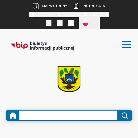
MAPA STRONY
INSTRUKCJA
KONTRAST DLA OSÓB SŁABOWIDZĄCYCH
PL
biuletyn
informacji publicznej