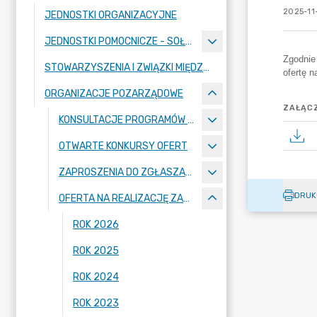
2025-11
JEDNOSTKI ORGANIZACYJNE
JEDNOSTKI POMOCNICZE - SOŁECTWA
STOWARZYSZENIA I ZWIĄZKI MIĘDZYGMINNE
ORGANIZACJE POZARZĄDOWE
ZAŁĄCZ
KONSULTACJE PROGRAMÓW WSPÓŁPRACY Z ORGANIZACJAMI POZARZĄDOWYMI
OTWARTE KONKURSY OFERT
ZAPROSZENIA DO ZGŁASZANIA KANDYDATÓW DO UDZIAŁU W PRACACH KOMISJI KONKURSOWYCH
DRUK
OFERTA NA REALIZACJĘ ZADANIA PUBLICZNEGO W TRYBIE MAŁYCH ZLECEŃ
ROK 2026
ROK 2025
ROK 2024
ROK 2023