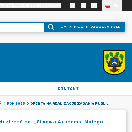
TRAST DLA OSÓB SŁABOWIDZĄCYCH
PL
WYSZUKIWANIE ZAAWANSOWANE
KONTAKT
OFERTA NA REALIZACJĘ ZADANIA PUBLICZNEGO W TRYBIE MAŁYCH ZLECEŃ PN. „ZIMOWA AKADEMIA MAŁEGO ROBOTYKA”
Ń
ROK 2025
ych zleceń pn. „Zimowa Akademia Małego