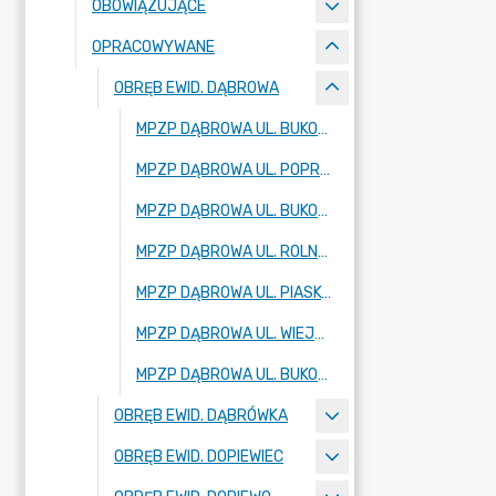
OBOWIĄZUJĄCE
OPRACOWYWANE
OBRĘB EWID. DĄBROWA
MPZP DĄBROWA UL. BUKOWSKA, DZ. 226/37
MPZP DĄBROWA UL. POPRZECZNA DZ. 156/1, 156/2 - ZMIANA
MPZP DĄBROWA UL. BUKOWSKA, BATOROWSKA - CZĘŚĆ B
MPZP DĄBROWA UL. ROLNA, TOPOLOWA
MPZP DĄBROWA UL. PIASKOWA, DZ. NR 421/1 I 421/2
MPZP DĄBROWA UL. WIEJSKA - ZMIANA
MPZP DĄBROWA UL. BUKOWSKA, BATOROWSKA
OBRĘB EWID. DĄBRÓWKA
OBRĘB EWID. DOPIEWIEC