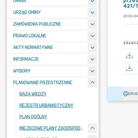
przes
GMINA
421/1
URZĄD GMINY
2025-04
ZAMÓWIENIA PUBLICZNE
PRAWO LOKALNE
ZAŁĄCZ
AKTY NORMATYWNE
INFORMACJE
WYBORY
PLANOWANIE PRZESTRZENNE
BAZA WIEDZY
DRUK
REJESTR URBANISTYCZNY
PLAN OGÓLNY
MIEJSCOWE PLANY ZAGOSPODAROWANIA PRZESTRZENNEGO