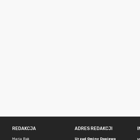
REDAKCJA
ADRES REDAKCJI
Maria Bąk
Urząd Gminy Dopiewo
M