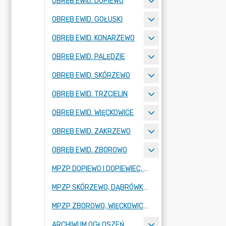
OBRĘB EWID. DOPIEWO
OBRĘB EWID. GOŁUSKI
OBRĘB EWID. KONARZEWO
OBRĘB EWID. PALĘDZIE
OBRĘB EWID. SKÓRZEWO
OBRĘB EWID. TRZCIELIN
OBRĘB EWID. WIĘCKOWICE
OBRĘB EWID. ZAKRZEWO
OBRĘB EWID. ZBOROWO
MPZP DOPIEWO I DOPIEWIEC, UL. POZNAŃSKA, SZKOLNA, DESZCZOWA, KONARZEWSKA, ŁĄKOWA I POŁUDNIOWA
MPZP SKÓRZEWO, DĄBRÓWKA, UL. POZNAŃSKA, SPÓŁDZIELCZA, LINIA KOLEJOWA
MPZP ZBOROWO, WIĘCKOWICE, DOPIEWO, UL. JARZĘBINOWA, WIĘCKOWSKA, LOTNICZA, MŁYŃSKA, AUTOSTRADA A2
ARCHIWUM OGŁOSZEŃ