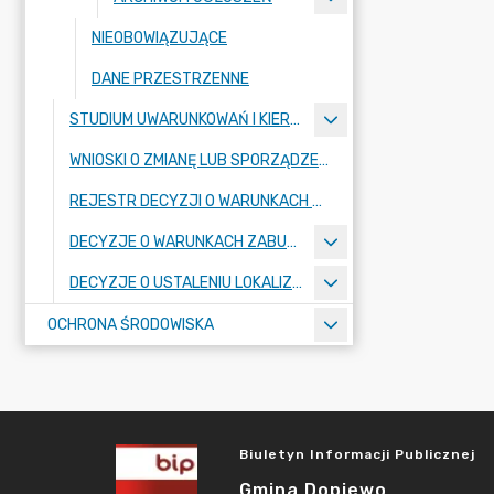
NIEOBOWIĄZUJĄCE
DANE PRZESTRZENNE
STUDIUM UWARUNKOWAŃ I KIERUNKÓW ZAGOSPODAROWANIA PRZESTRZENNEGO
WNIOSKI O ZMIANĘ LUB SPORZĄDZENIE AKTÓW PLANOWANIA PRZESTRZENNEGO
REJESTR DECYZJI O WARUNKACH ZABUDOWY
DECYZJE O WARUNKACH ZABUDOWY
DECYZJE O USTALENIU LOKALIZACJI INWESTYCJI CELU PUBLICZNEGO
OCHRONA ŚRODOWISKA
Biuletyn Informacji Publicznej
Gmina Dopiewo