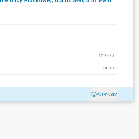
e ulicy Piaskowej, dla działek o nr ewid.
131.47 KB
110 KB
METRYCZKA