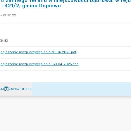
trzennego terenu w miejscowości Dąbrowa, w rejoni
 i 421/2, gmina Dopiewo
-30 12:22
NIKI
ogłoszenie mpzp przystąpienie 30.04.2025.pdf
ogłoszenie mpzp przystąpienie_30.04.2025.doc
UJ
ZAPISZ DO PDF