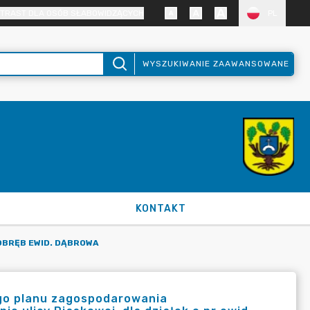
TRAST DLA OSÓB SŁABOWIDZĄCYCH
PL
WYSZUKIWANIE ZAAWANSOWANE
KONTAKT
OBRĘB EWID. DĄBROWA
ego planu zagospodarowania