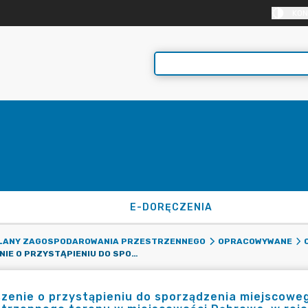
KON
E-DORĘCZENIA
PLANY ZAGOSPODAROWANIA PRZESTRZENNEGO
OPRACOWYWANE
OGŁOSZENIE O PRZYSTĄPIENIU DO SPORZĄDZENIA MIEJSCOWEGO PLANU ZAGOSPODAROWANIA PRZESTRZENNEGO TERENU W MIEJSCOWOŚCI DĄBROWA, W REJONIE ULICY PIASKOWEJ, DLA DZIAŁEK O NR EWID. 421/1 I 421/2, GMINA DOPIEWO
zenie o przystąpieniu do sporządzenia miejscow