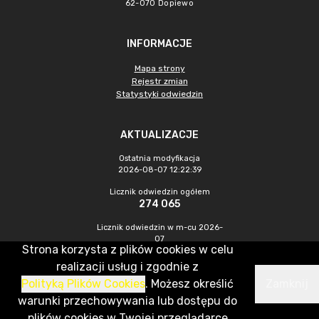
62-070 Dopiewo
INFORMACJE
Mapa strony
Rejestr zmian
Statystyki odwiedzin
AKTUALIZACJE
Ostatnia modyfikacja
2026-08-07 12:22:39
Licznik odwiedzin ogółem
274 065
Licznik odwiedzin w m-cu 2026-
07
Strona korzysta z plików cookies w celu
854
realizacji usług i zgodnie z
Polityką Plików Cookies
. Możesz określić
Zamknij
CMS & Hosting: Nefeni Sp. z o.o.
warunki przechowywania lub dostępu do
plików cookies w Twojej przeglądarce