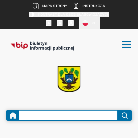
MAPA STRONY
INSTRUKCJA
KONTRAST DLA OSÓB SŁABOWIDZĄCYCH
PL
biuletyn
informacji publicznej