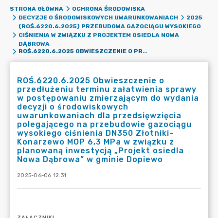
STRONA GŁÓWNA
OCHRONA ŚRODOWISKA
DECYZJE O ŚRODOWISKOWYCH UWARUNKOWANIACH
2025
(ROŚ.6220.6.2025) PRZEBUDOWA GAZOCIĄGU WYSOKIEGO
CIŚNIENIA W ZWIĄZKU Z PROJEKTEM OSIEDLA NOWA
DĄBROWA
ROŚ.6220.6.2025 OBWIESZCZENIE O PRZEDŁUŻENIU TERMINU ZAŁATWIENIA SPRAWY W POSTĘPOWANIU ZMIERZAJĄCYM DO WYDANIA DECYZJI O ŚRODOWISKOWYCH UWARUNKOWANIACH DLA PRZEDSIĘWZIĘCIA POLEGAJĄCEGO NA PRZEBUDOWIE GAZOCIĄGU WYSOKIEGO CIŚNIENIA DN350 ZŁOTNIKI-KONARZEWO MOP 6,3 MPA W ZWIĄZKU Z PLANOWANĄ INWESTYCJĄ „PROJEKT OSIEDLA NOWA DĄBROWA” W GMINIE DOPIEWO
ROŚ.6220.6.2025 Obwieszczenie o
przedłużeniu terminu załatwienia sprawy
w postępowaniu zmierzającym do wydania
decyzji o środowiskowych
uwarunkowaniach dla przedsięwzięcia
polegającego na przebudowie gazociągu
wysokiego ciśnienia DN350 Złotniki-
Konarzewo MOP 6,3 MPa w związku z
planowaną inwestycją „Projekt osiedla
Nowa Dąbrowa” w gminie Dopiewo
2025-06-06 12:31
ZAŁĄCZNIKI