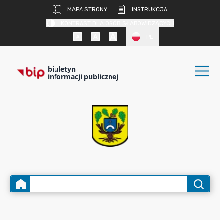
MAPA STRONY
INSTRUKCJA
KONTRAST DLA OSÓB SŁABOWIDZĄCYCH
PL
biuletyn
informacji publicznej