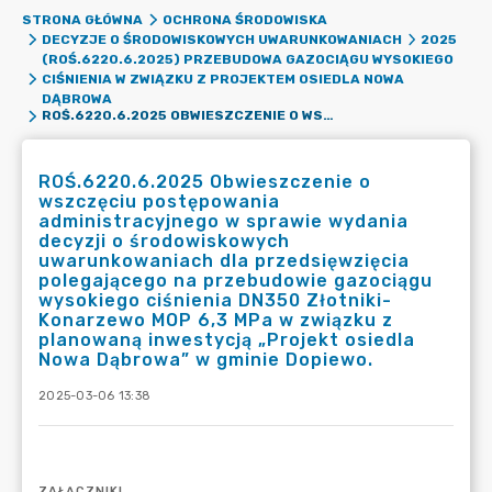
STRONA GŁÓWNA
OCHRONA ŚRODOWISKA
DECYZJE O ŚRODOWISKOWYCH UWARUNKOWANIACH
2025
(ROŚ.6220.6.2025) PRZEBUDOWA GAZOCIĄGU WYSOKIEGO
CIŚNIENIA W ZWIĄZKU Z PROJEKTEM OSIEDLA NOWA
DĄBROWA
ROŚ.6220.6.2025 OBWIESZCZENIE O WSZCZĘCIU POSTĘPOWANIA ADMINISTRACYJNEGO W SPRAWIE WYDANIA DECYZJI O ŚRODOWISKOWYCH UWARUNKOWANIACH DLA PRZEDSIĘWZIĘCIA POLEGAJĄCEGO NA PRZEBUDOWIE GAZOCIĄGU WYSOKIEGO CIŚNIENIA DN350 ZŁOTNIKI-KONARZEWO MOP 6,3 MPA W ZWIĄZKU Z PLANOWANĄ INWESTYCJĄ „PROJEKT OSIEDLA NOWA DĄBROWA” W GMINIE DOPIEWO.
ROŚ.6220.6.2025 Obwieszczenie o
wszczęciu postępowania
administracyjnego w sprawie wydania
decyzji o środowiskowych
uwarunkowaniach dla przedsięwzięcia
polegającego na przebudowie gazociągu
wysokiego ciśnienia DN350 Złotniki-
Konarzewo MOP 6,3 MPa w związku z
planowaną inwestycją „Projekt osiedla
Nowa Dąbrowa” w gminie Dopiewo.
2025-03-06 13:38
ZAŁĄCZNIKI