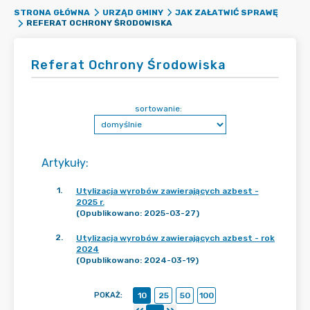
STRONA GŁÓWNA
URZĄD GMINY
JAK ZAŁATWIĆ SPRAWĘ
REFERAT OCHRONY ŚRODOWISKA
Referat Ochrony Środowiska
sortowanie:
Artykuły
:
1
.
Utylizacja wyrobów zawierających azbest -
2025 r.
(Opublikowano: 2025-03-27)
2
.
Utylizacja wyrobów zawierających azbest - rok
2024
(Opublikowano: 2024-03-19)
POKAŻ
:
10
25
50
100