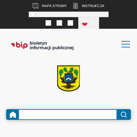
MAPA STRONY
INSTRUKCJA
KONTRAST DLA OSÓB SŁABOWIDZĄCYCH
PL
biuletyn
informacji publicznej