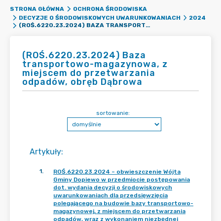
STRONA GŁÓWNA
OCHRONA ŚRODOWISKA
DECYZJE O ŚRODOWISKOWYCH UWARUNKOWANIACH
2024
(ROŚ.6220.23.2024) BAZA TRANSPORTOWO-MAGAZYNOWA, Z MIEJSCEM DO PRZETWARZANIA ODPADÓW, OBRĘB DĄBROWA
(ROŚ.6220.23.2024) Baza
transportowo-magazynowa, z
miejscem do przetwarzania
odpadów, obręb Dąbrowa
sortowanie:
Artykuły
:
1
.
ROŚ.6220.23.2024 – obwieszczenie Wójta
Gminy Dopiewo w przedmiocie postępowania
dot. wydania decyzji o środowiskowych
uwarunkowaniach dla przedsięwzięcia
polegającego na budowie bazy transportowo-
magazynowej, z miejscem do przetwarzania
odpadów, wraz z wykonaniem niezbędnej