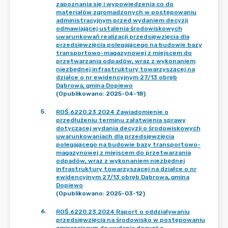
zapoznania się i wypowiedzenia co do
materiałów zgromadzonych w postępowaniu
administracyjnym przed wydaniem decyzji
odmawiającej ustalenia środowiskowych
uwarunkowań realizacji przedsięwzięcia dla
przedsięwzięcia polegającego na budowie bazy
transportowo-magazynowej z miejscem do
przetwarzania odpadów, wraz z wykonaniem
niezbędnej infrastruktury towarzyszącej na
działce o nr ewidencyjnym 27/13 obręb
Dąbrowa, gmina Dopiewo
(Opublikowano: 2025-04-18)
5
.
ROŚ.6220.23.2024 Zawiadomienie o
przedłużeniu terminu załatwienia sprawy
dotyczącej wydania decyzji o środowiskowych
uwarunkowaniach dla przedsięwzięcia
polegającego na budowie bazy transportowo-
magazynowej z miejscem do przetwarzania
odpadów, wraz z wykonaniem niezbędnej
infrastruktury towarzyszącej na działce o nr
ewidencyjnym 27/13 obręb Dąbrowa, gmina
Dopiewo
(Opublikowano: 2025-03-12)
6
.
ROŚ.6220.23.2024 Raport o oddziaływaniu
przedsięwzięcia na środowisko w postępowaniu