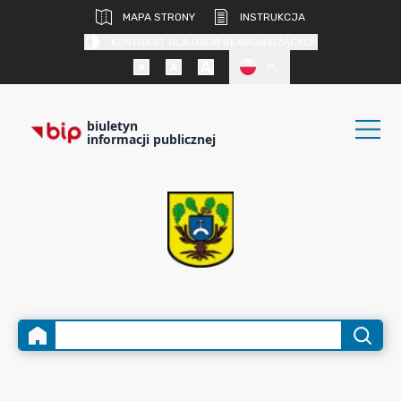
MAPA STRONY
INSTRUKCJA
KONTRAST DLA OSÓB SŁABOWIDZĄCYCH
PL
biuletyn
informacji publicznej