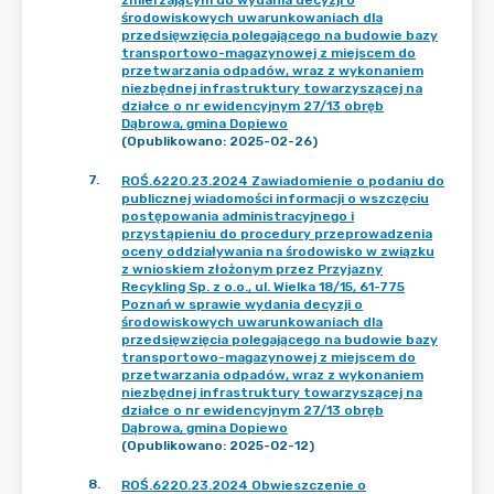
zmierzającym do wydania decyzji o
środowiskowych uwarunkowaniach dla
przedsięwzięcia polegającego na budowie bazy
transportowo-magazynowej z miejscem do
przetwarzania odpadów, wraz z wykonaniem
niezbędnej infrastruktury towarzyszącej na
działce o nr ewidencyjnym 27/13 obręb
Dąbrowa, gmina Dopiewo
(Opublikowano: 2025-02-26)
7
.
ROŚ.6220.23.2024 Zawiadomienie o podaniu do
publicznej wiadomości informacji o wszczęciu
postępowania administracyjnego i
przystąpieniu do procedury przeprowadzenia
oceny oddziaływania na środowisko w związku
z wnioskiem złożonym przez Przyjazny
Recykling Sp. z o.o., ul. Wielka 18/15, 61-775
Poznań w sprawie wydania decyzji o
środowiskowych uwarunkowaniach dla
przedsięwzięcia polegającego na budowie bazy
transportowo-magazynowej z miejscem do
przetwarzania odpadów, wraz z wykonaniem
niezbędnej infrastruktury towarzyszącej na
działce o nr ewidencyjnym 27/13 obręb
Dąbrowa, gmina Dopiewo
(Opublikowano: 2025-02-12)
8
.
ROŚ.6220.23.2024 Obwieszczenie o