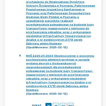
wystąpieniu do Regionalnego Dyrektora
Ochrony Środowiska w Poznaniu, Państwowego
Powiatowego Inspektora Sanitarnego w
Poznaniu oraz Państwowego Gospodarstwa
Wodnego Wody Polskie w Poznaniu o
uzgodnienie warunków realizacji
przedsięwzięcia polegającego na budowie bazy
transportowo-magazynowej z miejscem do
przetwarzania odpadów, wraz z wykonaniem
niezbędnej infrastruktury towarzyszącej na
działce o nr ewidencyjnym 27/13 obręb
Dąbrowa, gmina Dopiewo
(Opublikowano: 2025-02-12)
9
.
ROŚ.6220.23.2024 Obwieszczenie o wszczęciu
postępowania administracyjnego w sprawie
wydania decyzji o środowiskowych
uwarunkowaniach dla przedsięwzięcia
polegającego na budowie bazy transportowo-
magazynowej z miejscem do przetwarzania
odpadów, wraz z wykonaniem niezbędnej
infrastruktury towarzyszącej na działce o nr
ewidencyjnym 27/13 obręb Dąbrowa, gmina
Dopiewo
(Opublikowano: 2025-02-12)
POKAŻ
:
10
25
50
100