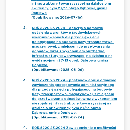
infrastruktury towarzyszącej na działce o nr
ewidencyjnym 27/13 obręb Dąbrowa, gmina
Dopiewo
(Opublikowano: 2026-07-16)
2
.
ROŚ.6220.23.2024 – decyzja o odmowie
ustalenia warunków o środowiskowych
uwarunkowaniach dla przedsięwzięcia
polegającego na budowie bazy transportowo-
magazynowej, z miejscem do przetwarzania
odpadów, wraz z wykonaniem niezbędnej
infrastruktury towarzyszącej na działce o nr
ewidencyjnym 27/13 obręb Dąbrowa, gmina
Dopiewo,
(Opublikowano: 2025-08-06)
3
.
ROŚ.6220.23.2024 – postanowienie o odmowie
zawieszenia postępowania administracyjnego
dla przedsięwzięcia polegającego na budowie
bazy transportowo-magazynowej, z miejscem
do przetwarzania odpadów, wraz z wykonaniem
niezbędnej infrastruktury towarzyszącej na
działce o nr ewidencyjnym 27/13 obręb
Dąbrowa, gmina Dopiewo,
(Opublikowano: 2025-07-24)
4
.
ROŚ.6220.23.2024 Zawiadomienie o możliwości