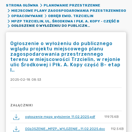
STRONA GŁÓWNA
PLANOWANIE PRZESTRZENNE
MIEJSCOWE PLANY ZAGOSPODAROWANIA PRZESTRZENNEGO
OPRACOWYWANE
OBRĘB EWID. TRZCIELIN
MPZP TRZCIELIN, UL. ŚRODKOWA I PŁK. A. KOPY - CZĘŚĆ B
OGŁOSZENIE O WYŁOŻENIU DO PUBLICZNEGO WGLĄDU PROJEKTU MIEJSCOWEGO PLANU ZAGOSPODAROWANIA PRZESTRZENNEGO TERENU W MIEJSCOWOŚCI TRZCIELIN, W REJONIE ULIC ŚRODKOWEJ I PŁK. A. KOPY CZĘŚĆ B- ETAP I..
Ogłoszenie o wyłożeniu do publicznego
wglądu projektu miejscowego planu
zagospodarowania przestrzennego
terenu w miejscowości Trzcielin, w rejonie
ulic Środkowej i Płk. A. Kopy część B- etap
I..
2025-02-18 08:53
ZAŁĄCZNIKI
ogłoszenie mpzp wyłożenie 11.02.2025.pdf
119.75 KB
OGŁOSZENIE_MPZP_WYLOZENIE_11.02.2025.doc
112.5 KB