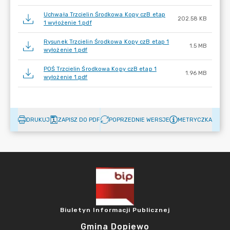
Uchwała Trzcielin Środkowa Kopy czB etap
202.58 KB
1 wyłożenie 1.pdf
Rysunek Trzcielin Środkowa Kopy czB etap 1
1.5 MB
wyłożenie 1.pdf
POŚ Trzcielin Środkowa Kopy czB etap 1
1.96 MB
wyłożenie 1.pdf
DRUKUJ
ZAPISZ DO PDF
POPRZEDNIE WERSJE
METRYCZKA
Biuletyn Informacji Publicznej
Gmina Dopiewo