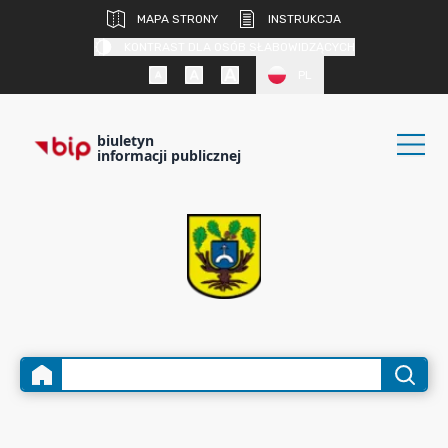
MAPA STRONY
INSTRUKCJA
KONTRAST DLA OSÓB SŁABOWIDZĄCYCH
PL
biuletyn
informacji publicznej