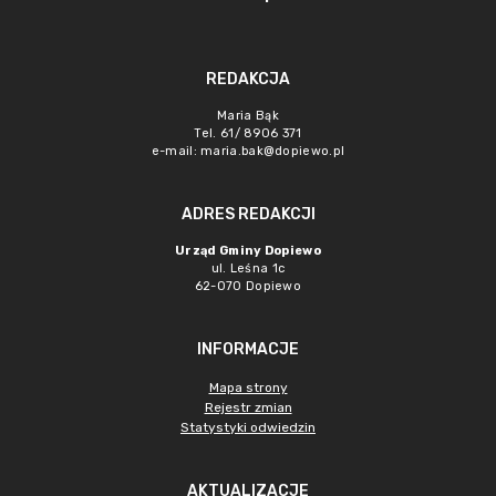
REDAKCJA
Maria Bąk
Tel. 61/ 8906 371
e-mail:
maria.bak@dopiewo.pl
ADRES REDAKCJI
Urząd Gminy Dopiewo
ul. Leśna 1c
62-070 Dopiewo
INFORMACJE
Mapa strony
Rejestr zmian
Statystyki odwiedzin
AKTUALIZACJE