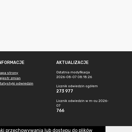
INFORMACJE
AKTUALIZACJE
Ostatnia modyfikacja
apa strony
2026-08-07 08:18:26
ejestr zmian
tatystyki odwiedzin
Licznik odwiedzin ogółem
273 977
Licznik odwiedzin w m-cu 2026-
07
766
nki przechowywania lub dostępu do plików