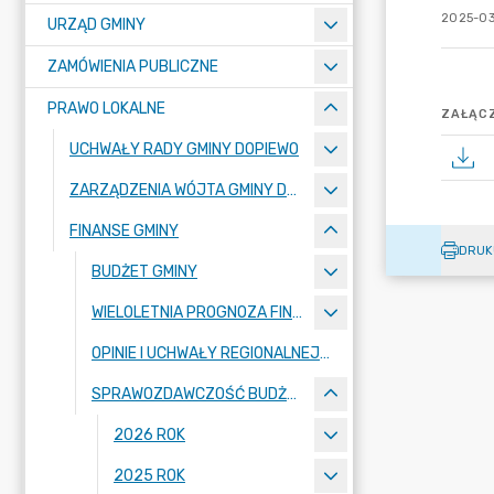
2025-03
URZĄD GMINY
ZAMÓWIENIA PUBLICZNE
PRAWO LOKALNE
ZAŁĄCZ
UCHWAŁY RADY GMINY DOPIEWO
ZARZĄDZENIA WÓJTA GMINY DOPIEWO
FINANSE GMINY
DRUK
BUDŻET GMINY
WIELOLETNIA PROGNOZA FINANSOWA
OPINIE I UCHWAŁY REGIONALNEJ IZBY OBRACHUNKOWEJ
SPRAWOZDAWCZOŚĆ BUDŻETOWA
2026 ROK
2025 ROK