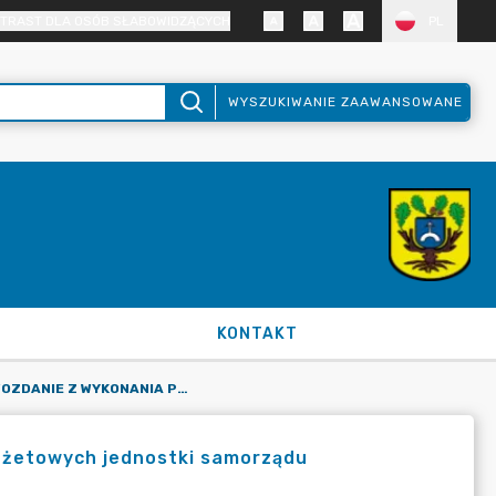
TRAST DLA OSÓB SŁABOWIDZĄCYCH
PL
WYSZUKIWANIE ZAAWANSOWANE
KONTAKT
RB-28S SPRAWOZDANIE Z WYKONANIA PLANU WYDATKÓW BUDŻETOWYCH JEDNOSTKI SAMORZĄDU TERYTORIALNEGO
dżetowych jednostki samorządu