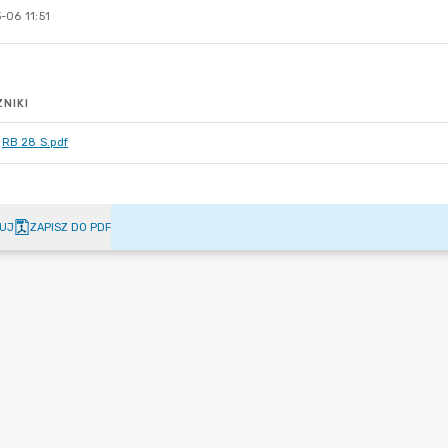
-06 11:51
NIKI
RB 28 S.pdf
UJ
ZAPISZ DO PDF