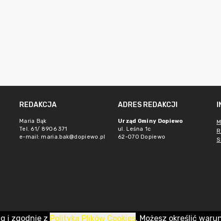
REDAKCJA
ADRES REDAKCJI
Maria Bąk
Urząd Gminy Dopiewo
M
Tel. 61/ 8906 371
ul. Leśna 1c
R
e-mail:
maria.bak@dopiewo.pl
62-070 Dopiewo
S
ug i zgodnie z
Polityką Plików Cookies
. Możesz określić waru