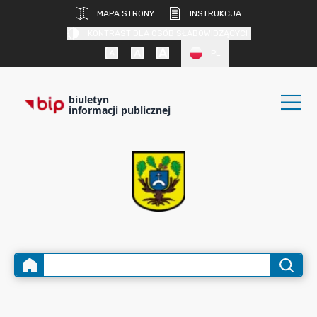
MAPA STRONY
INSTRUKCJA
KONTRAST DLA OSÓB SŁABOWIDZĄCYCH
PL
biuletyn
informacji publicznej