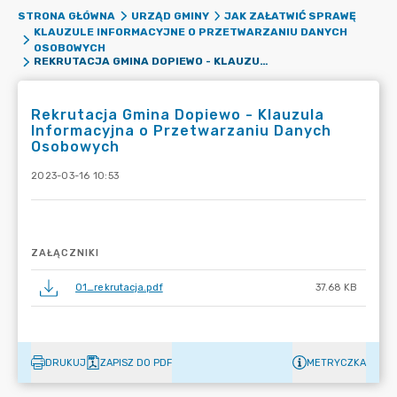
STRONA GŁÓWNA
URZĄD GMINY
JAK ZAŁATWIĆ SPRAWĘ
KLAUZULE INFORMACYJNE O PRZETWARZANIU DANYCH
OSOBOWYCH
REKRUTACJA GMINA DOPIEWO - KLAUZULA INFORMACYJNA O PRZETWARZANIU DANYCH OSOBOWYCH
Rekrutacja Gmina Dopiewo - Klauzula
Informacyjna o Przetwarzaniu Danych
Osobowych
2023-03-16 10:53
ZAŁĄCZNIKI
01_rekrutacja.pdf
37.68 KB
DRUKUJ
ZAPISZ DO PDF
METRYCZKA