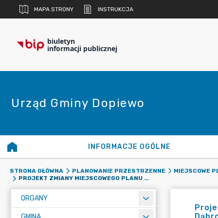
MAPA STRONY
INSTRUKCJA
biuletyn
informacji publicznej
Urząd Gminy Dopiewo
INFORMACJE OGÓLNE
STRONA GŁÓWNA
PLANOWANIE PRZESTRZENNE
MIEJSCOWE 
PROJEKT ZMIANY MIEJSCOWEGO PLANU ZAGOSPODAROWANIA PRZESTRZENNEGO TERENU W MIEJSCOWOŚCI DĄBROWA, W REJONIE ULICY WIEJSKIEJ, GMINA DOPIEWO - ETAP OPINII I UZGODNIEŃ
ORGANY
Proj
Dąbro
GMINA