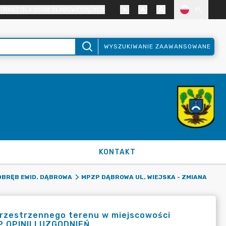
TRAST DLA OSÓB SŁABOWIDZĄCYCH
PL
WYSZUKIWANIE ZAAWANSOWANE
KONTAKT
OBRĘB EWID. DĄBROWA
MPZP DĄBROWA UL. WIEJSKA - ZMIANA
rzestrzennego terenu w miejscowości
P OPINII I UZGODNIEŃ