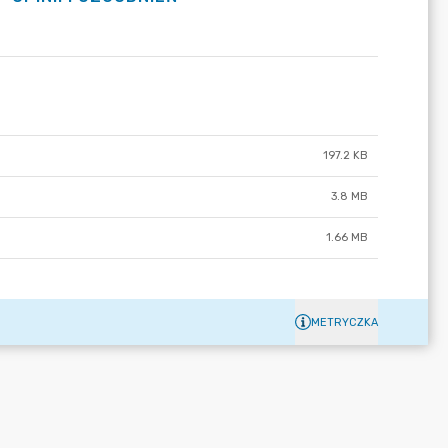
197.2 KB
3.8 MB
1.66 MB
METRYCZKA