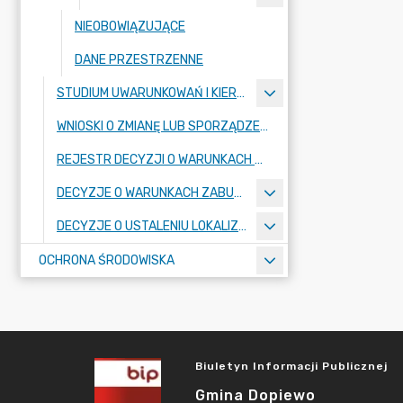
NIEOBOWIĄZUJĄCE
DANE PRZESTRZENNE
STUDIUM UWARUNKOWAŃ I KIERUNKÓW ZAGOSPODAROWANIA PRZESTRZENNEGO
WNIOSKI O ZMIANĘ LUB SPORZĄDZENIE AKTÓW PLANOWANIA PRZESTRZENNEGO
REJESTR DECYZJI O WARUNKACH ZABUDOWY
DECYZJE O WARUNKACH ZABUDOWY
DECYZJE O USTALENIU LOKALIZACJI INWESTYCJI CELU PUBLICZNEGO
OCHRONA ŚRODOWISKA
Biuletyn Informacji Publicznej
Gmina Dopiewo