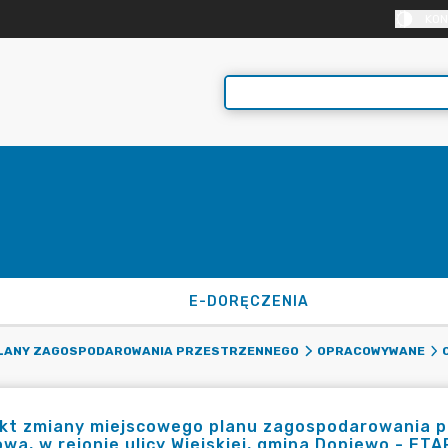
KON
E-DORĘCZENIA
PLANY ZAGOSPODAROWANIA PRZESTRZENNEGO
OPRACOWYWANE
ekt zmiany miejscowego planu zagospodarowania p
wa, w rejonie ulicy Wiejskiej, gmina Dopiewo - ETA