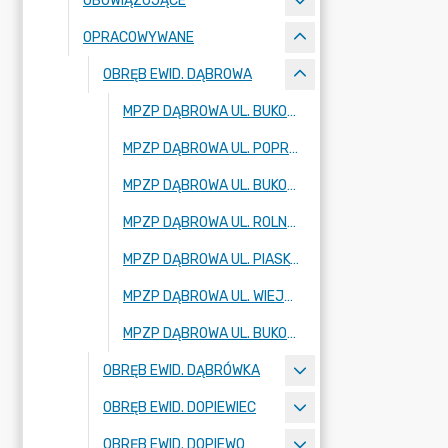
OBOWIĄZUJĄCE
OPRACOWYWANE
OBRĘB EWID. DĄBROWA
MPZP DĄBROWA UL. BUKOWSKA, DZ. 226/37
MPZP DĄBROWA UL. POPRZECZNA DZ. 156/1, 156/2 - ZMIANA
MPZP DĄBROWA UL. BUKOWSKA, BATOROWSKA - CZĘŚĆ B
MPZP DĄBROWA UL. ROLNA, TOPOLOWA
MPZP DĄBROWA UL. PIASKOWA, DZ. NR 421/1 I 421/2
MPZP DĄBROWA UL. WIEJSKA - ZMIANA
MPZP DĄBROWA UL. BUKOWSKA, BATOROWSKA
OBRĘB EWID. DĄBRÓWKA
OBRĘB EWID. DOPIEWIEC
OBRĘB EWID. DOPIEWO