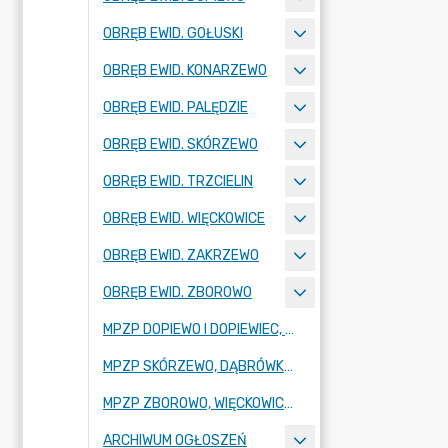
OBRĘB EWID. GOŁUSKI
OBRĘB EWID. KONARZEWO
OBRĘB EWID. PALĘDZIE
OBRĘB EWID. SKÓRZEWO
OBRĘB EWID. TRZCIELIN
OBRĘB EWID. WIĘCKOWICE
OBRĘB EWID. ZAKRZEWO
OBRĘB EWID. ZBOROWO
MPZP DOPIEWO I DOPIEWIEC, UL. POZNAŃSKA, SZKOLNA, DESZCZOWA, KONARZEWSKA, ŁĄKOWA I POŁUDNIOWA
MPZP SKÓRZEWO, DĄBRÓWKA, UL. POZNAŃSKA, SPÓŁDZIELCZA, LINIA KOLEJOWA
MPZP ZBOROWO, WIĘCKOWICE, DOPIEWO, UL. JARZĘBINOWA, WIĘCKOWSKA, LOTNICZA, MŁYŃSKA, AUTOSTRADA A2
ARCHIWUM OGŁOSZEŃ