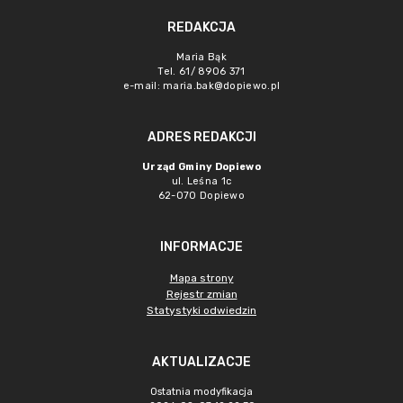
REDAKCJA
Maria Bąk
Tel. 61/ 8906 371
e-mail:
maria.bak@dopiewo.pl
ADRES REDAKCJI
Urząd Gminy Dopiewo
ul. Leśna 1c
62-070 Dopiewo
INFORMACJE
Mapa strony
Rejestr zmian
Statystyki odwiedzin
AKTUALIZACJE
Ostatnia modyfikacja