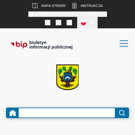
MAPA STRONY
INSTRUKCJA
KONTRAST DLA OSÓB SŁABOWIDZĄCYCH
PL
biuletyn
informacji publicznej