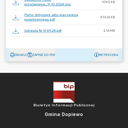
109.5 KB
przystąpienie_11.10.2024.doc
Pismo dotyczące aktu planowania
473.53 KB
przestrzennego.pdf
Uchwała Nr VI.49.24.pdf
2.16 MB
DRUKUJ
ZAPISZ DO PDF
METRYCZKA
Biuletyn Informacji Publicznej
Gmina Dopiewo