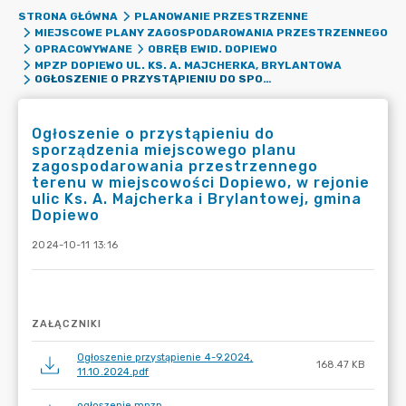
STRONA GŁÓWNA
PLANOWANIE PRZESTRZENNE
MIEJSCOWE PLANY ZAGOSPODAROWANIA PRZESTRZENNEGO
OPRACOWYWANE
OBRĘB EWID. DOPIEWO
MPZP DOPIEWO UL. KS. A. MAJCHERKA, BRYLANTOWA
OGŁOSZENIE O PRZYSTĄPIENIU DO SPORZĄDZENIA MIEJSCOWEGO PLANU ZAGOSPODAROWANIA PRZESTRZENNEGO TERENU W MIEJSCOWOŚCI DOPIEWO, W REJONIE ULIC KS. A. MAJCHERKA I BRYLANTOWEJ, GMINA DOPIEWO
Ogłoszenie o przystąpieniu do
sporządzenia miejscowego planu
zagospodarowania przestrzennego
terenu w miejscowości Dopiewo, w rejonie
ulic Ks. A. Majcherka i Brylantowej, gmina
Dopiewo
2024-10-11 13:16
ZAŁĄCZNIKI
Ogłoszenie przystąpienie 4-9.2024,
168.47 KB
11.10.2024.pdf
ogłoszenie mpzp