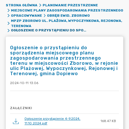
STRONA GŁÓWNA
PLANOWANIE PRZESTRZENNE
MIEJSCOWE PLANY ZAGOSPODAROWANIA PRZESTRZENNEGO
OPRACOWYWANE
OBRĘB EWID. ZBOROWO
MPZP ZBOROWO UL. PLAŻOWA, WYPOCZYNKOWA, REJONOWA,
TERENOWA
OGŁOSZENIE O PRZYSTĄPIENIU DO SPORZĄDZENIA MIEJSCOWEGO PLANU ZAGOSPODAROWANIA PRZESTRZENNEGO TERENU W MIEJSCOWOŚCI ZBOROWO, W REJONIE ULIC PLAŻOWEJ, WYPOCZYNKOWEJ, REJONOWEJ I TERENOWEJ, GMINA DOPIEWO
Ogłoszenie o przystąpieniu do
sporządzenia miejscowego planu
zagospodarowania przestrzennego
terenu w miejscowości Zborowo, w rejonie
ulic Plażowej, Wypoczynkowej, Rejonowej i
Terenowej, gmina Dopiewo
2024-10-11 13:06
ZAŁĄCZNIKI
Ogłoszenie przystąpienie 4-9.2024,
168.47 KB
11.10.2024.pdf