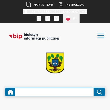
MAPA STRONY
INSTRUKCJA
KONTRAST DLA OSÓB SŁABOWIDZĄCYCH
PL
biuletyn
informacji publicznej