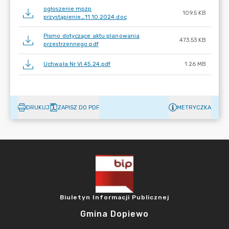
ogłoszenie mpzp
109.5 KB
przystąpienie_11.10.2024.doc
Pismo dotyczące aktu planowania
473.53 KB
przestrzennego.pdf
Uchwała Nr VI.45.24.pdf
1.26 MB
DRUKUJ
ZAPISZ DO PDF
METRYCZKA
Biuletyn Informacji Publicznej
Gmina Dopiewo