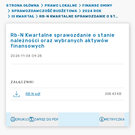
STRONA GŁÓWNA
PRAWO LOKALNE
FINANSE GMINY
SPRAWOZDAWCZOŚĆ BUDŻETOWA
2024 ROK
RB-N KWARTALNE SPRAWOZDANIE O STANIE NALEŻNOŚCI ORAZ WYBRANYCH AKTYWÓW FINANSOWYCH
III KWARTAŁ
Rb-N Kwartalne sprawozdanie o stanie
należności oraz wybranych aktywów
finansowych
2024-11-04 09:28
ZAŁĄCZNIKI
RB N.pdf
258.43 KB
DRUKUJ
ZAPISZ DO PDF
METRYCZKA