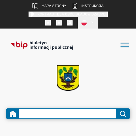
MAPA STRONY
INSTRUKCJA
KONTRAST DLA OSÓB SŁABOWIDZĄCYCH
PL
biuletyn
informacji publicznej