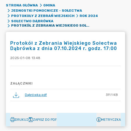
STRONA GŁÓWNA
GMINA
JEDNOSTKI POMOCNICZE - SOŁECTWA
PROTOKOŁY Z ZEBRAŃ WIEJSKICH
ROK 2024
SOŁECTWO DĄBRÓWKA
PROTOKÓŁ Z ZEBRANIA WIEJSKIEGO SOŁECTWA DĄBRÓWKA Z DNIA 07.10.2024 R. GODZ. 17:00
Protokół z Zebrania Wiejskiego Sołectwa
Dąbrówka z dnia 07.10.2024 r. godz. 17:00
2025-01-08 13:48
ZAŁĄCZNIKI
Dąbrówka.pdf
311.1 KB
DRUKUJ
ZAPISZ DO PDF
METRYCZKA