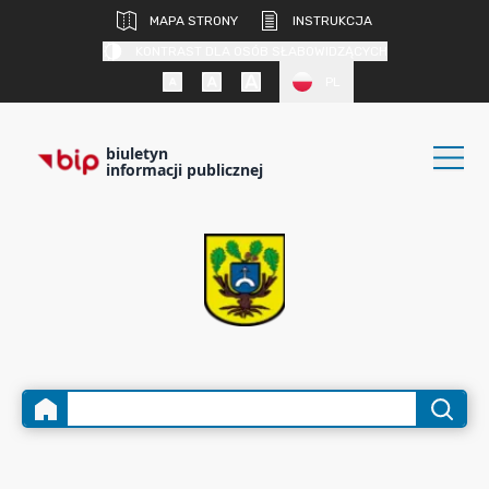
MAPA STRONY
INSTRUKCJA
KONTRAST DLA OSÓB SŁABOWIDZĄCYCH
PL
biuletyn
informacji publicznej