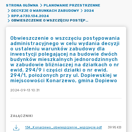
STRONA GŁÓWNA
PLANOWANIE PRZESTRZENNE
DECYZJE O WARUNKACH ZABUDOWY
2024
RPP.6730.134.2024
OBWIESZCZENIE O WSZCZĘCIU POSTĘPOWANIA ADMINISTRACYJNEGO W CELU WYDANIA DECYZJI O USTALENIU WARUNKÓW ZABUDOWY DLA INWESTYCJI POLEGAJĄCEJ NA BUDOWIE DWÓCH BUDYNKÓW MIESZKALNYCH JEDNORODZINNYCH W ZABUDOWIE BLIŹNIACZEJ NA DZIAŁKACH O NR EWID. 294/9 I CZĘŚCI DZIAŁKI O NR EWID. 294/1, POŁOŻONYCH PRZY UL. DOPIEWSKIEJ W MIEJSCOWOŚCI KONARZEWO, GMINA DOPIEWO
Obwieszczenie o wszczęciu postępowania
administracyjnego w celu wydania decyzji
o ustaleniu warunków zabudowy dla
inwestycji polegającej na budowie dwóch
budynków mieszkalnych jednorodzinnych
w zabudowie bliźniaczej na działkach o nr
ewid. 294/9 i części działki o nr ewid.
294/1, położonych przy ul. Dopiewskiej w
miejscowości Konarzewo, gmina Dopiewo
2024-09-13 10:31
ZAŁĄCZNIKI
134_Konarzewo_obwieszczenie_wszczęcie.pdf
39.95 KB