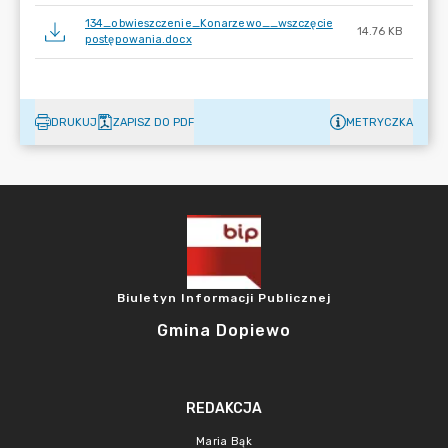
134_obwieszczenie_Konarzewo__wszczęcie
14.76 KB
postępowania.docx
DRUKUJ
ZAPISZ DO PDF
METRYCZKA
Biuletyn Informacji Publicznej
Gmina Dopiewo
REDAKCJA
Maria Bąk