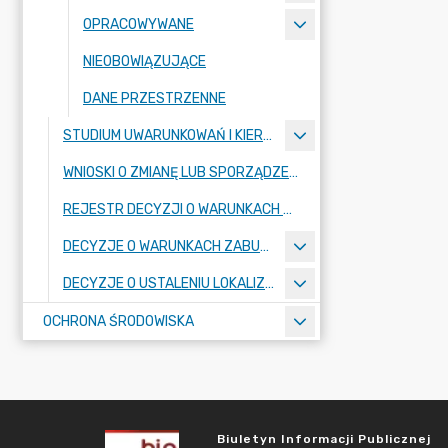
OPRACOWYWANE
NIEOBOWIĄZUJĄCE
DANE PRZESTRZENNE
STUDIUM UWARUNKOWAŃ I KIERUNKÓW ZAGOSPODAROWANIA PRZESTRZENNEGO
WNIOSKI O ZMIANĘ LUB SPORZĄDZENIE AKTÓW PLANOWANIA PRZESTRZENNEGO
REJESTR DECYZJI O WARUNKACH ZABUDOWY
DECYZJE O WARUNKACH ZABUDOWY
DECYZJE O USTALENIU LOKALIZACJI INWESTYCJI CELU PUBLICZNEGO
OCHRONA ŚRODOWISKA
Biuletyn Informacji Publicznej