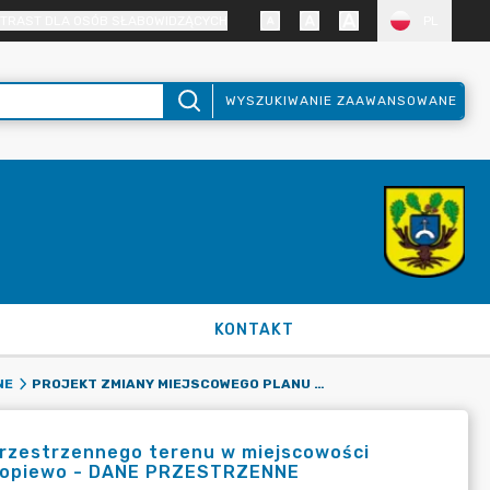
TRAST DLA OSÓB SŁABOWIDZĄCYCH
PL
WYSZUKIWANIE ZAAWANSOWANE
KONTAKT
PROJEKT ZMIANY MIEJSCOWEGO PLANU ZAGOSPODAROWANIA PRZESTRZENNEGO TERENU W MIEJSCOWOŚCI SKÓRZEWO, W REJONIE ULIC SIEWNEJ I SZAROTKOWEJ, GMINA DOPIEWO - DANE PRZESTRZENNE
NE
rzestrzennego terenu w miejscowości
a Dopiewo - DANE PRZESTRZENNE