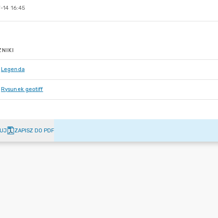
-14 16:45
NIKI
Legenda
Rysunek geotiff
UJ
ZAPISZ DO PDF