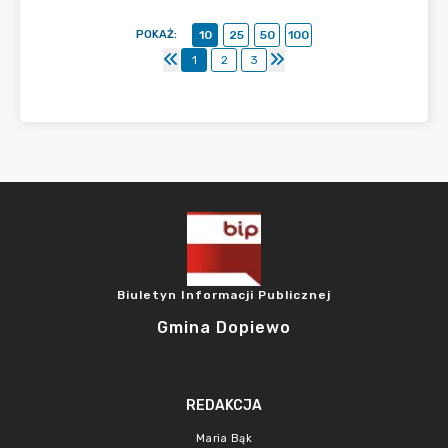
POKAŻ
:
10
25
50
100
1
2
3
Biuletyn Informacji Publicznej
Gmina Dopiewo
REDAKCJA
Maria Bąk