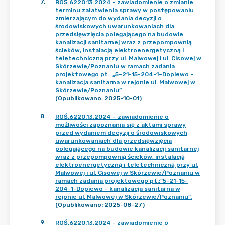
7
.
ROŚ.6220.13.2024 - zawiadomienie o zmianie
terminu załatwienia sprawy w postępowaniu
zmierzającym do wydania decyzji o
środowiskowych uwarunkowaniach dla
przedsięwzięcia polegającego na budowie
kanalizacji sanitarnej wraz z przepompownią
ścieków, instalacją elektroenergetyczną i
teletechniczną przy ul. Malwowej i ul. Cisowej w
Skórzewie/Poznaniu w ramach zadania
projektowego pt.: „5–21-15-204-1–Dopiewo –
kanalizacja sanitarna w rejonie ul. Malwowej w
Skórzewie/Poznaniu”
(Opublikowano: 2025-10-01)
8
.
ROŚ.6220.13.2024 – zawiadomienie o
możliwości zapoznania się z aktami sprawy
przed wydaniem decyzji o środowiskowych
uwarunkowaniach dla przedsięwzięcia
polegającego na budowie kanalizacji sanitarnej
wraz z przepompownią ścieków, instalacją
elektroenergetyczną i teletechniczną przy ul.
Malwowej i ul. Cisowej w Skórzewie/Poznaniu w
ramach zadania projektowego pt.:”5-21-15-
204-1-Dopiewo – kanalizacja sanitarna w
rejonie ul. Malwowej w Skórzewie/Poznaniu”.
(Opublikowano: 2025-08-27)
9
.
ROŚ.6220.13.2024 - zawiadomienie o