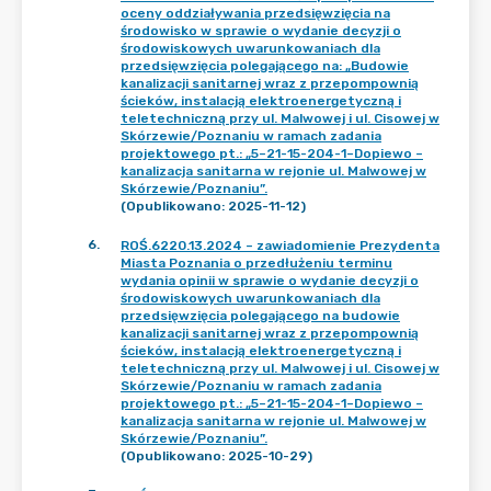
oceny oddziaływania przedsięwzięcia na
środowisko w sprawie o wydanie decyzji o
środowiskowych uwarunkowaniach dla
przedsięwzięcia polegającego na: „Budowie
kanalizacji sanitarnej wraz z przepompownią
ścieków, instalacją elektroenergetyczną i
teletechniczną przy ul. Malwowej i ul. Cisowej w
Skórzewie/Poznaniu w ramach zadania
projektowego pt.: „5–21-15-204-1–Dopiewo –
kanalizacja sanitarna w rejonie ul. Malwowej w
Skórzewie/Poznaniu”.
(Opublikowano: 2025-11-12)
6
.
ROŚ.6220.13.2024 – zawiadomienie Prezydenta
Miasta Poznania o przedłużeniu terminu
wydania opinii w sprawie o wydanie decyzji o
środowiskowych uwarunkowaniach dla
przedsięwzięcia polegającego na budowie
kanalizacji sanitarnej wraz z przepompownią
ścieków, instalacją elektroenergetyczną i
teletechniczną przy ul. Malwowej i ul. Cisowej w
Skórzewie/Poznaniu w ramach zadania
projektowego pt.: „5–21-15-204-1–Dopiewo –
kanalizacja sanitarna w rejonie ul. Malwowej w
Skórzewie/Poznaniu”.
(Opublikowano: 2025-10-29)