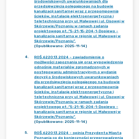
środowiskowych uwarunkowaniach dla
przedsięwzięcia polegającego na budowie
kanalizacji sanitarnej wraz z przepompownią
ścieków, instalacją elektroenergetyczną i
teletechniczną przy ul. Malwowej i ul. Cisowej w
Skórzewie/Poznaniu w ramach zadania
projektowego pt.:”5-21-15-204-1-Dopiewo –
kanalizacja sanitarna w rejonie ul. Malwowej w
Skórzewie/Poznaniu”.
(Opublikowano: 2025-11-14)
4
.
ROŚ.6220.13.2024 – zawiadomienie o
możliwości zapoznania się oraz wypowiedzenia
odnośnie materiałów zgromadzonych w
postępowaniu administracyjnym o wydanie
decyzji o środowiskowych uwarunkowaniach
dla przedsięwzięcia polegającego na budowie
kanalizacji sanitarnej wraz z przepompownią
ścieków, instalacją elektroenergetyczną i
teletechniczną przy ul. Malwowej i ul. Cisowej w
Skórzewie/Poznaniu w ramach zadania
projektowego pt.:”5-21-15-204-1-Dopiewo –
kanalizacja sanitarna w rejonie ul. Malwowej w
Skórzewie/Poznaniu”.
(Opublikowano: 2025-11-14)
5
.
ROŚ.6220.13.2024 – opinia Prezydenta Miasta
Poznania co do konieczności przeprowadzenia