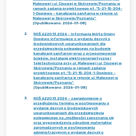
Malwowej i ul. Cisowej w Skórzewie/Poznaniu w
ramach zadania projektowego pt.:”5-21-15-204-
1-Dopiewo – kanalizacja sanitarna w rejonie ul.
Malwowej w Skórzewie/Poznaniu”.
(Opublikowano: 2026-01-08)
2
.
ROŚ.6220.13.2024 - Informacja Wójta Gminy
Dopiewo informujące o wydaniu decyzji o
środowiskowych uwarunkowaniach dla
przedsięwzięcia polegającego na budowie
kanalizacji sanitarnej wraz z przepompownią
ścieków, instalacją elektroenergetyczną i
teletechniczną przy ul. Malwowej i ul. Cisowej w
Skórzewie/Poznaniu w ramach zadania
projektowego pt.:”5-21-15-204-1-Dopiewo –
kanalizacja sanitarna w rejonie ul. Malwowej w
Skórzewie/Poznaniu”.
(Opublikowano: 2026-01-08)
3
.
ROŚ.6220.13.2024 – zawiadomienie o
przedłużeniu terminu w postępowaniu o
wydanie decyzji o środowiskowych
uwarunkowaniach dla przedsięwzięcia
polegającego na „możliwości zapoznania się
oraz wypowiedzenia odnośnie materiałów
zgromadzonych w postępowaniu
administracyjnym o wydanie decyzji o