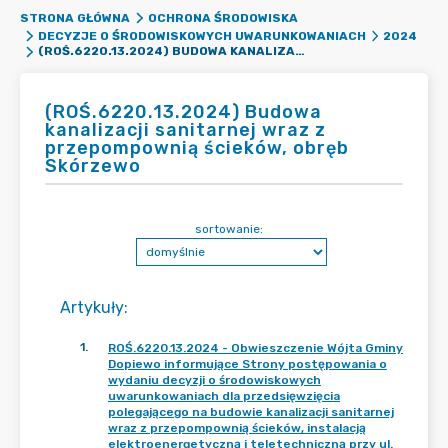
STRONA GŁÓWNA
OCHRONA ŚRODOWISKA
DECYZJE O ŚRODOWISKOWYCH UWARUNKOWANIACH
2024
(ROŚ.6220.13.2024) BUDOWA KANALIZACJI SANITARNEJ WRAZ Z PRZEPOMPOWNIĄ ŚCIEKÓW, OBRĘB SKÓRZEWO
(ROŚ.6220.13.2024) Budowa
kanalizacji sanitarnej wraz z
przepompownią ścieków, obręb
Skórzewo
sortowanie:
Artykuły
:
1
.
ROŚ.6220.13.2024 - Obwieszczenie Wójta Gminy
Dopiewo informujące Strony postępowania o
wydaniu decyzji o środowiskowych
uwarunkowaniach dla przedsięwzięcia
polegającego na budowie kanalizacji sanitarnej
wraz z przepompownią ścieków, instalacją
elektroenergetyczną i teletechniczną przy ul.