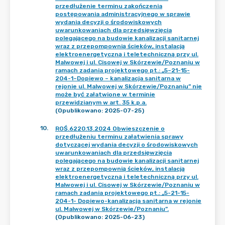
przedłużenie terminu zakończenia
postępowania administracyjnego w sprawie
wydania decyzji o środowiskowych
uwarunkowaniach dla przedsięwzięcia
polegającego na budowie kanalizacji sanitarnej
wraz z przepompownią ścieków, instalacją
elektroenergetyczną i teletechniczną przy ul.
Malwowej i ul. Cisowej w Skórzewie/Poznaniu w
ramach zadania projektowego pt.: „5–21-15-
204-1–Dopiewo – kanalizacja sanitarna w
rejonie ul. Malwowej w Skórzewie/Poznaniu” nie
może być załatwione w terminie
przewidzianym w art. 35 k.p.a.
(Opublikowano: 2025-07-25)
10
.
ROŚ.6220.13.2024 Obwieszczenie o
przedłużeniu terminu załatwienia sprawy
dotyczącej wydania decyzji o środowiskowych
uwarunkowaniach dla przedsięwzięcia
polegającego na budowie kanalizacji sanitarnej
wraz z przepompownią ścieków, instalacją
elektroenergetyczną i teletechniczną przy ul.
Malwowej i ul. Cisowej w Skórzewie/Poznaniu w
ramach zadania projektowego pt.: „5-21-15-
204-1- Dopiewo-kanalizacja sanitarna w rejonie
ul. Malwowej w Skórzewie/Poznaniu”.
(Opublikowano: 2025-06-23)