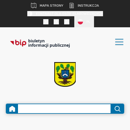
MAPA STRONY
INSTRUKCJA
KONTRAST DLA OSÓB SŁABOWIDZĄCYCH
PL
biuletyn
informacji publicznej