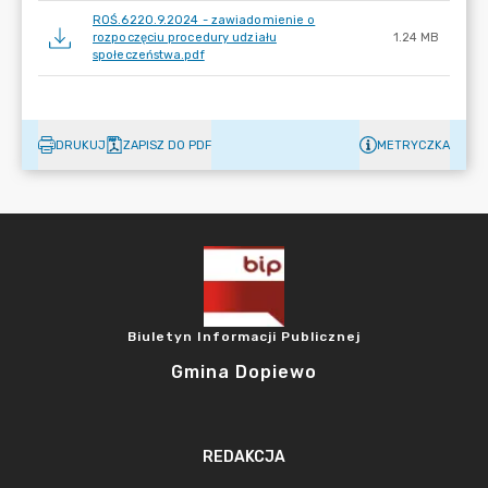
ROŚ.6220.9.2024 - zawiadomienie o
rozpoczęciu procedury udziału
1.24 MB
społeczeństwa.pdf
DRUKUJ
ZAPISZ DO PDF
METRYCZKA
Biuletyn Informacji Publicznej
Gmina Dopiewo
REDAKCJA