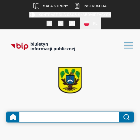
MAPA STRONY
INSTRUKCJA
KONTRAST DLA OSÓB SŁABOWIDZĄCYCH
PL
biuletyn
informacji publicznej