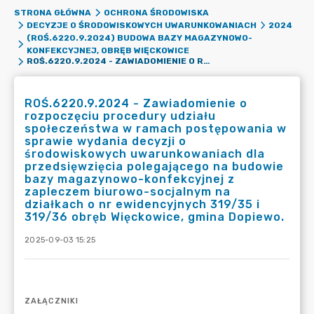
STRONA GŁÓWNA
OCHRONA ŚRODOWISKA
DECYZJE O ŚRODOWISKOWYCH UWARUNKOWANIACH
2024
(ROŚ.6220.9.2024) BUDOWA BAZY MAGAZYNOWO-
KONFEKCYJNEJ, OBRĘB WIĘCKOWICE
ROŚ.6220.9.2024 - ZAWIADOMIENIE O ROZPOCZĘCIU PROCEDURY UDZIAŁU SPOŁECZEŃSTWA W RAMACH POSTĘPOWANIA W SPRAWIE WYDANIA DECYZJI O ŚRODOWISKOWYCH UWARUNKOWANIACH DLA PRZEDSIĘWZIĘCIA POLEGAJĄCEGO NA BUDOWIE BAZY MAGAZYNOWO-KONFEKCYJNEJ Z ZAPLECZEM BIUROWO-SOCJALNYM NA DZIAŁKACH O NR EWIDENCYJNYCH 319/35 I 319/36 OBRĘB WIĘCKOWICE, GMINA DOPIEWO.
ROŚ.6220.9.2024 - Zawiadomienie o
rozpoczęciu procedury udziału
społeczeństwa w ramach postępowania w
sprawie wydania decyzji o
środowiskowych uwarunkowaniach dla
przedsięwzięcia polegającego na budowie
bazy magazynowo-konfekcyjnej z
zapleczem biurowo-socjalnym na
działkach o nr ewidencyjnych 319/35 i
319/36 obręb Więckowice, gmina Dopiewo.
2025-09-03 15:25
ZAŁĄCZNIKI