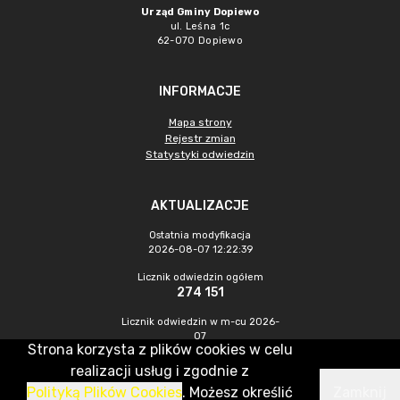
Urząd Gminy Dopiewo
ul. Leśna 1c
62-070 Dopiewo
INFORMACJE
Mapa strony
Rejestr zmian
Statystyki odwiedzin
AKTUALIZACJE
Ostatnia modyfikacja
2026-08-07 12:22:39
Licznik odwiedzin ogółem
274 151
Licznik odwiedzin w m-cu 2026-
07
Strona korzysta z plików cookies w celu
940
realizacji usług i zgodnie z
Polityką Plików Cookies
. Możesz określić
Zamknij
CMS & Hosting: Nefeni Sp. z o.o.