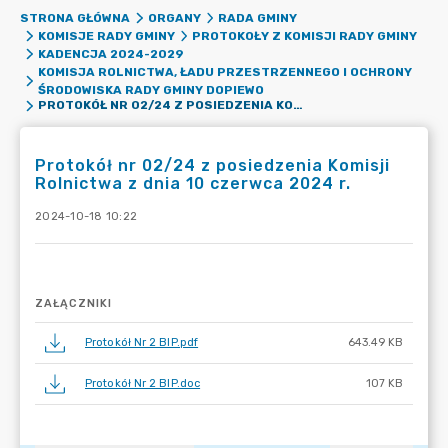
STRONA GŁÓWNA
ORGANY
RADA GMINY
KOMISJE RADY GMINY
PROTOKOŁY Z KOMISJI RADY GMINY
KADENCJA 2024-2029
KOMISJA ROLNICTWA, ŁADU PRZESTRZENNEGO I OCHRONY
ŚRODOWISKA RADY GMINY DOPIEWO
PROTOKÓŁ NR 02/24 Z POSIEDZENIA KOMISJI ROLNICTWA Z DNIA 10 CZERWCA 2024 R.
Protokół nr 02/24 z posiedzenia Komisji
Rolnictwa z dnia 10 czerwca 2024 r.
2024-10-18 10:22
ZAŁĄCZNIKI
Protokół Nr 2 BIP.pdf
643.49 KB
Protokół Nr 2 BIP.doc
107 KB