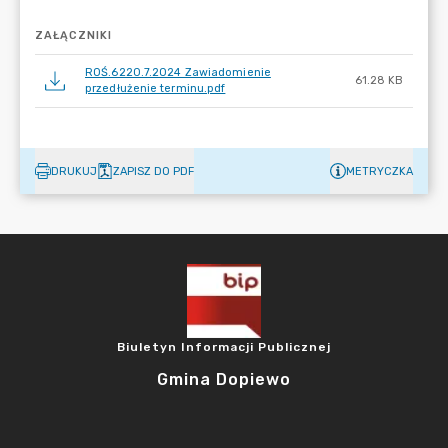
ZAŁĄCZNIKI
ROŚ.6220.7.2024 Zawiadomienie
61.28 KB
przedłużenie terminu.pdf
DRUKUJ
ZAPISZ DO PDF
METRYCZKA
Biuletyn Informacji Publicznej
Gmina Dopiewo