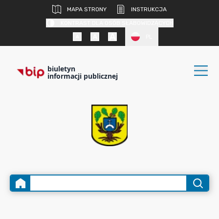
MAPA STRONY
INSTRUKCJA
KONTRAST DLA OSÓB SŁABOWIDZĄCYCH
PL
biuletyn
informacji publicznej