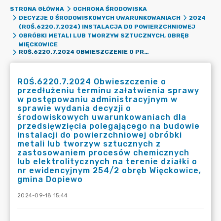
STRONA GŁÓWNA
OCHRONA ŚRODOWISKA
DECYZJE O ŚRODOWISKOWYCH UWARUNKOWANIACH
2024
(ROŚ.6220.7.2024) INSTALACJA DO POWIERZCHNIOWEJ
OBRÓBKI METALI LUB TWORZYW SZTUCZNYCH, OBRĘB
WIĘCKOWICE
ROŚ.6220.7.2024 OBWIESZCZENIE O PRZEDŁUŻENIU TERMINU ZAŁATWIENIA SPRAWY W POSTĘPOWANIU ADMINISTRACYJNYM W SPRAWIE WYDANIA DECYZJI O ŚRODOWISKOWYCH UWARUNKOWANIACH DLA PRZEDSIĘWZIĘCIA POLEGAJĄCEGO NA BUDOWIE INSTALACJI DO POWIERZCHNIOWEJ OBRÓBKI METALI LUB TWORZYW SZTUCZNYCH Z ZASTOSOWANIEM PROCESÓW CHEMICZNYCH LUB ELEKTROLITYCZNYCH NA TERENIE DZIAŁKI O NR EWIDENCYJNYM 254/2 OBRĘB WIĘCKOWICE, GMINA DOPIEWO
ROŚ.6220.7.2024 Obwieszczenie o
przedłużeniu terminu załatwienia sprawy
w postępowaniu administracyjnym w
sprawie wydania decyzji o
środowiskowych uwarunkowaniach dla
przedsięwzięcia polegającego na budowie
instalacji do powierzchniowej obróbki
metali lub tworzyw sztucznych z
zastosowaniem procesów chemicznych
lub elektrolitycznych na terenie działki o
nr ewidencyjnym 254/2 obręb Więckowice,
gmina Dopiewo
2024-09-18 15:44