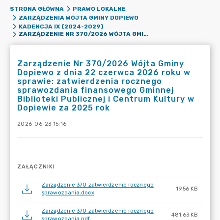
STRONA GŁÓWNA
PRAWO LOKALNE
ZARZĄDZENIA WÓJTA GMINY DOPIEWO
KADENCJA IX (2024-2029)
ZARZĄDZENIE NR 370/2026 WÓJTA GMINY DOPIEWO Z DNIA 22 CZERWCA 2026 ROKU W SPRAWIE: ZATWIERDZENIA ROCZNEGO SPRAWOZDANIA FINANSOWEGO GMINNEJ BIBLIOTEKI PUBLICZNEJ I CENTRUM KULTURY W DOPIEWIE ZA 2025 ROK
Zarządzenie Nr 370/2026 Wójta Gminy
Dopiewo z dnia 22 czerwca 2026 roku w
sprawie: zatwierdzenia rocznego
sprawozdania finansowego Gminnej
Biblioteki Publicznej i Centrum Kultury w
Dopiewie za 2025 rok
2026-06-23 15:16
ZAŁĄCZNIKI
Zarządzenie 370 zatwierdzenie rocznego
19.56 KB
sprawozdania.docx
Zarządzenie 370 zatwierdzenie rocznego
481.63 KB
sprawozdania.pdf