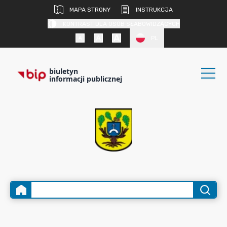
MAPA STRONY
INSTRUKCJA
KONTRAST DLA OSÓB SŁABOWIDZĄCYCH
PL
biuletyn
informacji publicznej