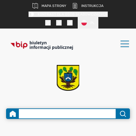
MAPA STRONY
INSTRUKCJA
KONTRAST DLA OSÓB SŁABOWIDZĄCYCH
PL
biuletyn
informacji publicznej