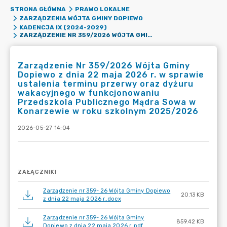
STRONA GŁÓWNA
PRAWO LOKALNE
ZARZĄDZENIA WÓJTA GMINY DOPIEWO
KADENCJA IX (2024-2029)
ZARZĄDZENIE NR 359/2026 WÓJTA GMINY DOPIEWO Z DNIA 22 MAJA 2026 R. W SPRAWIE USTALENIA TERMINU PRZERWY ORAZ DYŻURU WAKACYJNEGO W FUNKCJONOWANIU PRZEDSZKOLA PUBLICZNEGO MĄDRA SOWA W KONARZEWIE W ROKU SZKOLNYM 2025/2026
Zarządzenie Nr 359/2026 Wójta Gminy
Dopiewo z dnia 22 maja 2026 r. w sprawie
ustalenia terminu przerwy oraz dyżuru
wakacyjnego w funkcjonowaniu
Przedszkola Publicznego Mądra Sowa w
Konarzewie w roku szkolnym 2025/2026
2026-05-27 14:04
ZAŁĄCZNIKI
Zarządzenie nr 359- 26 Wójta Gminy Dopiewo
20.13 KB
z dnia 22 maja 2026 r..docx
Zarządzenie nr 359- 26 Wójta Gminy
859.42 KB
Dopiewo z dnia 22 maja 2026 r..pdf