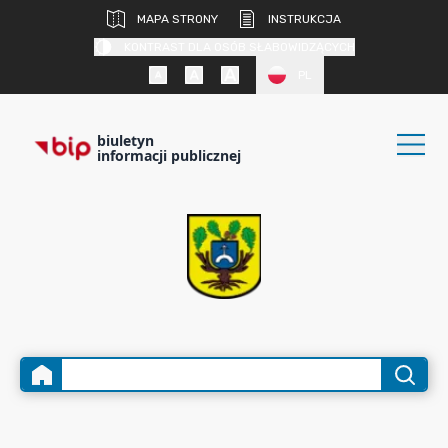
MAPA STRONY
INSTRUKCJA
KONTRAST DLA OSÓB SŁABOWIDZĄCYCH
PL
biuletyn
informacji publicznej