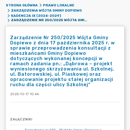
STRONA GŁÓWNA
PRAWO LOKALNE
ZARZĄDZENIA WÓJTA GMINY DOPIEWO
KADENCJA IX (2024-2029)
ZARZĄDZENIE NR 250/2025 WÓJTA GMINY DOPIEWO Z DNIA 17 PAŹDZIERNIKA 2025 R. W SPRAWIE PRZEPROWADZENIA KONSULTACJI Z MIESZKAŃCAMI GMINY DOPIEWO DOTYCZĄCYCH WYKONANEJ KONCEPCJI W RAMACH ZADANIA PN.: „DĄBROWA – PROJEKT WYNIESIONEGO SKRZYŻOWANIA UL. SZKOLNEJ, UL. BATOROWSKIEJ, UL. PIASKOWEJ ORAZ OPRACOWANIE PROJEKTU STAŁEJ ORGANIZACJI RUCHU DLA CZĘŚCI ULICY SZKOLNEJ”
Zarządzenie Nr 250/2025 Wójta Gminy
Dopiewo z dnia 17 października 2025 r. w
sprawie przeprowadzenia konsultacji z
mieszkańcami Gminy Dopiewo
dotyczących wykonanej koncepcji w
ramach zadania pn.: „Dąbrowa – projekt
wyniesionego skrzyżowania ul. Szkolnej,
ul. Batorowskiej, ul. Piaskowej oraz
opracowanie projektu stałej organizacji
ruchu dla części ulicy Szkolnej”
2025-10-17 10:44
ZAŁĄCZNIKI