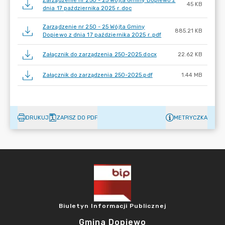
Zarządzenie nr 250 - 25 Wójta Gminy Dopiewo z
45 KB
dnia 17 października 2025 r..doc
Zarządzenie nr 250 - 25 Wójta Gminy
885.21 KB
Dopiewo z dnia 17 października 2025 r..pdf
Załącznik do zarządzenia 250-2025.docx
22.62 KB
Załącznik do zarządzenia 250-2025.pdf
1.44 MB
DRUKUJ
ZAPISZ DO PDF
METRYCZKA
Biuletyn Informacji Publicznej
Gmina Dopiewo