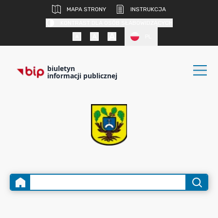
MAPA STRONY
INSTRUKCJA
KONTRAST DLA OSÓB SŁABOWIDZĄCYCH
PL
biuletyn
informacji publicznej