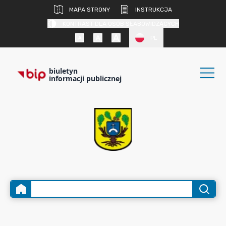
MAPA STRONY
INSTRUKCJA
KONTRAST DLA OSÓB SŁABOWIDZĄCYCH
PL
biuletyn
informacji publicznej