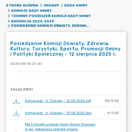
STRONA GŁÓWNA
ORGANY
RADA GMINY
KOMISJE RADY GMINY
TERMINY POSIEDZEŃ KOMISJI RADY GMINY
KADENCJA 2024-2029
POSIEDZENIE KOMISJI OŚWIATY, ZDROWIA, KULTURY, TURYSTYKI, SPORTU, PROMOCJI GMINY I POLITYKI SPOŁECZNEJ - 12 SIERPNIA 2025 R.
Posiedzenie Komisji Oświaty, Zdrowia,
Kultury, Turystyki, Sportu, Promocji Gminy
i Polityki Społecznej - 12 sierpnia 2025 r.
2025-08-05 20:30
ZAŁĄCZNIKI
Komunikat - K. Oświaty - 12.08.2025.pdf
190.8 KB
Komunikat - K. Oświaty - 12.08.2025.doc
41.5 KB
Pkt 5 Projekt uchwały Rady Gminy Dopiewo
w spr. wskazania członka organu