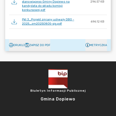
stanowiącego Gminy Dopiewo na
296.57 KB
kandydata do składu komisji
konkursowej.pdf
Pkt 3_Projekt zmiany uchwały DBO -
696.12 KB
2025_zm20250805-sig.pdf
DRUKUJ
ZAPISZ DO PDF
METRYCZKA
Biuletyn Informacji Publicznej
Gmina Dopiewo