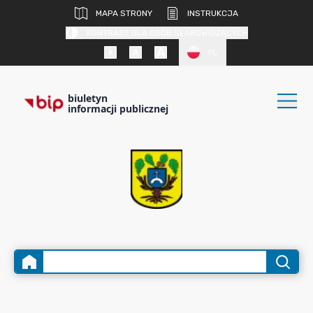
MAPA STRONY
INSTRUKCJA
KONTRAST DLA OSÓB SŁABOWIDZĄCYCH
PL
biuletyn
informacji publicznej