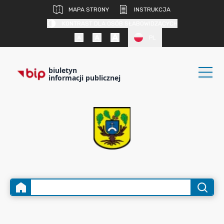
MAPA STRONY
INSTRUKCJA
KONTRAST DLA OSÓB SŁABOWIDZĄCYCH
PL
biuletyn
informacji publicznej