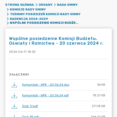
STRONA GŁÓWNA
ORGANY
RADA GMINY
KOMISJE RADY GMINY
TERMINY POSIEDZEŃ KOMISJI RADY GMINY
KADENCJA 2024-2029
WSPÓLNE POSIEDZENIE KOMISJI BUDŻETU, OŚWIATY I ROLNICTWA - 20 CZERWCA 2024 R.
Wspólne posiedzenie Komisji Budżetu,
Oświaty i Rolnictwa - 20 czerwca 2024 r.
2024-06-17 18:53
ZAŁĄCZNIKI
Komunikat - WPK - 20.06.24.doc
36 KB
Komunikat - WPK - 20.06.24.pdf
78.27 KB
Druk 17.pdf
271.18 KB
Druk 18.pdf
266.47 KB