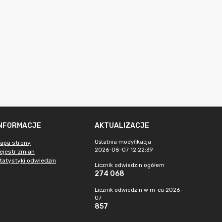
INFORMACJE
AKTUALIZACJE
Ostatnia modyfikacja
apa strony
2026-08-07 12:22:39
ejestr zmian
tatystyki odwiedzin
Licznik odwiedzin ogółem
274 068
Licznik odwiedzin w m-cu 2026-
07
857