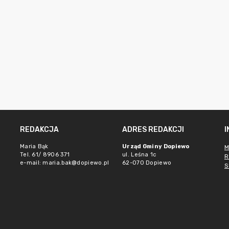
REDAKCJA
ADRES REDAKCJI
Maria Bąk
Urząd Gminy Dopiewo
M
Tel. 61/ 8906 371
ul. Leśna 1c
R
e-mail:
maria.bak@dopiewo.pl
62-070 Dopiewo
S