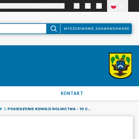
TRAST DLA OSÓB SŁABOWIDZĄCYCH
PL
WYSZUKIWANIE ZAAWANSOWANE
KONTAKT
POSIEDZENIE KOMISJI ROLNICTWA - 10 CZERWCA 2024 R.
9