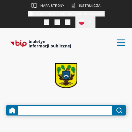
MAPA STRONY
INSTRUKCJA
KONTRAST DLA OSÓB SŁABOWIDZĄCYCH
PL
biuletyn
informacji publicznej