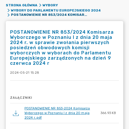
STRONA GŁÓWNA
WYBORY
WYBORY DO PARLAMENTU EUROPEJSKIEGO 2024
POSTANOWIENIE NR 853/2024 KOMISARZA WYBORCZEGO W POZNANIU I Z DNIA 20 MAJA 2024 R. W SPRAWIE ZWOŁANIA PIERWSZYCH POSIEDZEŃ OBWODOWYCH KOMISJI WYBORCZYCH W WYBORACH DO PARLAMENTU EUROPEJSKIEGO ZARZĄDZONYCH NA DZIEŃ 9 CZERWCA 2024 R
POSTANOWIENIE NR 853/2024 Komisarza
Wyborczego w Poznaniu I z dnia 20 maja
2024 r. w sprawie zwołania pierwszych
posiedzeń obwodowych komisji
wyborczych w wyborach do Parlamentu
Europejskiego zarządzonych na dzień 9
czerwca 2024 r
2024-05-21 15:28
ZAŁĄCZNIKI
POSTANOWIENIE NR 853-2024 Komisarza
Wyborczego w Poznaniu I z dnia 20 maja
366.93 KB
2024 r..pdf