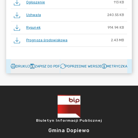
Ogłoszenie
113 KB
Uchwała
240.55 KB
Rysunek
914.94 KB
Prognoza środowiskowa
2.43 MB
DRUKUJ
ZAPISZ DO PDF
POPRZEDNIE WERSJE
METRYCZKA
Biuletyn Informacji Publicznej
Gmina Dopiewo