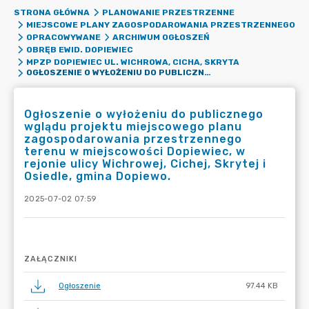
STRONA GŁÓWNA
PLANOWANIE PRZESTRZENNE
MIEJSCOWE PLANY ZAGOSPODAROWANIA PRZESTRZENNEGO
OPRACOWYWANE
ARCHIWUM OGŁOSZEŃ
OBRĘB EWID. DOPIEWIEC
MPZP DOPIEWIEC UL. WICHROWA, CICHA, SKRYTA
OGŁOSZENIE O WYŁOŻENIU DO PUBLICZNEGO WGLĄDU PROJEKTU MIEJSCOWEGO PLANU ZAGOSPODAROWANIA PRZESTRZENNEGO TERENU W MIEJSCOWOŚCI DOPIEWIEC, W REJONIE ULICY WICHROWEJ, CICHEJ, SKRYTEJ I OSIEDLE, GMINA DOPIEWO.
Ogłoszenie o wyłożeniu do publicznego
wglądu projektu miejscowego planu
zagospodarowania przestrzennego
terenu w miejscowości Dopiewiec, w
rejonie ulicy Wichrowej, Cichej, Skrytej i
Osiedle, gmina Dopiewo.
2025-07-02 07:59
ZAŁĄCZNIKI
Ogłoszenie
97.44 KB