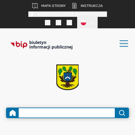
MAPA STRONY
INSTRUKCJA
KONTRAST DLA OSÓB SŁABOWIDZĄCYCH
PL
biuletyn
informacji publicznej