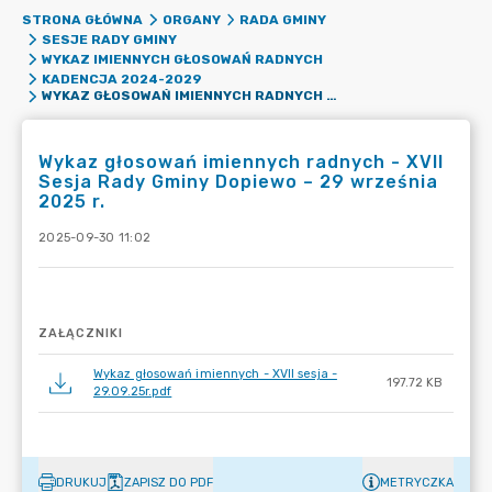
STRONA GŁÓWNA
ORGANY
RADA GMINY
SESJE RADY GMINY
WYKAZ IMIENNYCH GŁOSOWAŃ RADNYCH
KADENCJA 2024-2029
WYKAZ GŁOSOWAŃ IMIENNYCH RADNYCH - XVII SESJA RADY GMINY DOPIEWO – 29 WRZEŚNIA 2025 R.
Wykaz głosowań imiennych radnych - XVII
Sesja Rady Gminy Dopiewo – 29 września
2025 r.
2025-09-30 11:02
ZAŁĄCZNIKI
Wykaz głosowań imiennych - XVII sesja -
197.72 KB
29.09.25r.pdf
DRUKUJ
ZAPISZ DO PDF
METRYCZKA