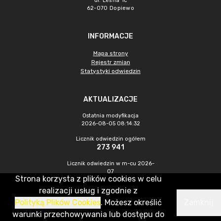
ul. Leśna 1c
62-070 Dopiewo
INFORMACJE
Mapa strony
Rejestr zmian
Statystyki odwiedzin
AKTUALIZACJE
Ostatnia modyfikacja
2026-08-05 08:14:32
Licznik odwiedzin ogółem
273 941
Licznik odwiedzin w m-cu 2026-
07
Strona korzysta z plików cookies w celu
730
realizacji usług i zgodnie z
Polityką Plików Cookies
. Możesz określić
Zamknij
CMS & Hosting: Nefeni Sp. z o.o.
warunki przechowywania lub dostępu do