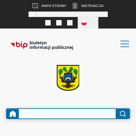
MAPA STRONY
INSTRUKCJA
KONTRAST DLA OSÓB SŁABOWIDZĄCYCH
PL
biuletyn
informacji publicznej