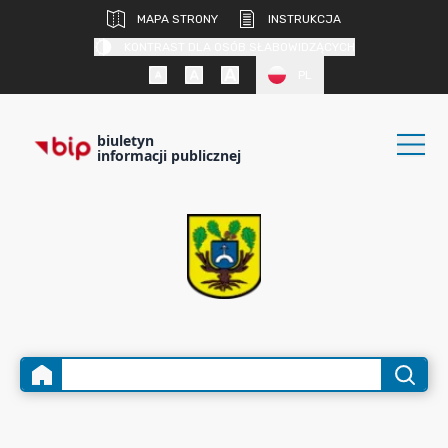
MAPA STRONY
INSTRUKCJA
KONTRAST DLA OSÓB SŁABOWIDZĄCYCH
PL
biuletyn
informacji publicznej