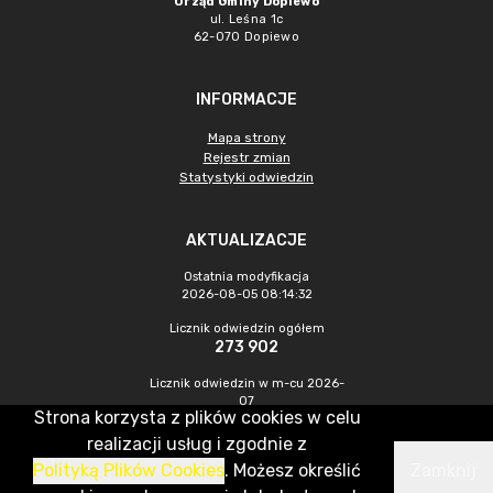
Urząd Gminy Dopiewo
ul. Leśna 1c
62-070 Dopiewo
INFORMACJE
Mapa strony
Rejestr zmian
Statystyki odwiedzin
AKTUALIZACJE
Ostatnia modyfikacja
2026-08-05 08:14:32
Licznik odwiedzin ogółem
273 902
Licznik odwiedzin w m-cu 2026-
07
Strona korzysta z plików cookies w celu
691
realizacji usług i zgodnie z
Polityką Plików Cookies
. Możesz określić
Zamknij
CMS & Hosting: Nefeni Sp. z o.o.