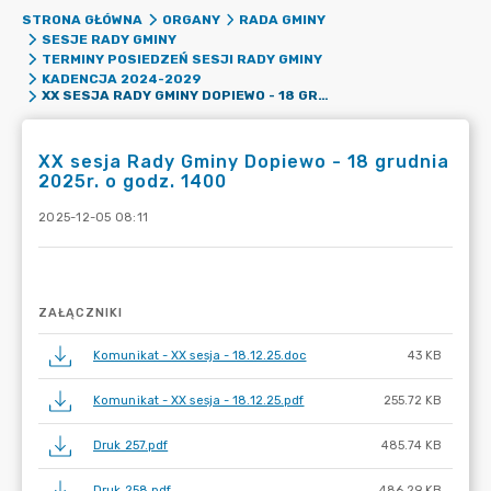
STRONA GŁÓWNA
ORGANY
RADA GMINY
SESJE RADY GMINY
TERMINY POSIEDZEŃ SESJI RADY GMINY
KADENCJA 2024-2029
XX SESJA RADY GMINY DOPIEWO - 18 GRUDNIA 2025R. O GODZ. 1400
XX sesja Rady Gminy Dopiewo - 18 grudnia
2025r. o godz. 1400
2025-12-05 08:11
ZAŁĄCZNIKI
Komunikat - XX sesja - 18.12.25.doc
43 KB
Komunikat - XX sesja - 18.12.25.pdf
255.72 KB
Druk 257.pdf
485.74 KB
Druk 258.pdf
486.29 KB