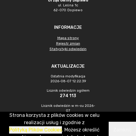
Urząd Gminy Dopiewo
ul. Leśna 1c
62-070 Dopiewo
INFORMACJE
Mapa strony
Rejestr zmian
Statystyki odwiedzin
AKTUALIZACJE
Ostatnia modyfikacja
2026-08-07 12:22:39
Licznik odwiedzin ogółem
274 113
Licznik odwiedzin w m-cu 2026-
07
Strona korzysta z plików cookies w celu
902
realizacji usług i zgodnie z
Polityką Plików Cookies
. Możesz określić
Zamknij
CMS & Hosting: Nefeni Sp. z o.o.