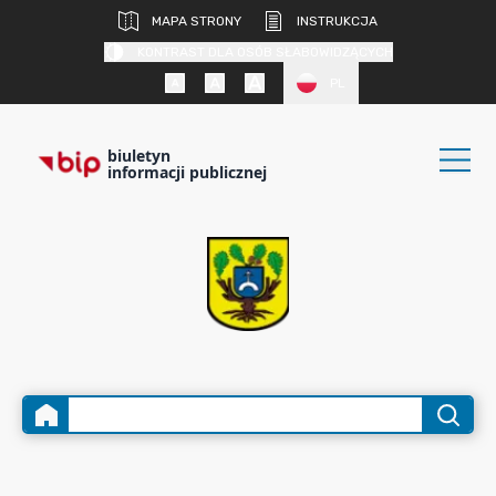
MAPA STRONY
INSTRUKCJA
KONTRAST DLA OSÓB SŁABOWIDZĄCYCH
PL
biuletyn
informacji publicznej