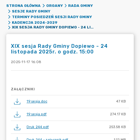
STRONA GŁÓWNA
ORGANY
RADA GMINY
SESJE RADY GMINY
TERMINY POSIEDZEŃ SESJI RADY GMINY
KADENCJA 2024-2029
XIX SESJA RADY GMINY DOPIEWO - 24 LISTOPADA 2025R. O GODZ. 15:00
XIX sesja Rady Gminy Dopiewo - 24
listopada 2025r. o godz. 15:00
2025-11-17 16:08
ZAŁĄCZNIKI
19 sesja.doc
47 KB
19 sesja.pdf
274.17 KB
Druk 244.pdf
253.58 KB
Druk 244 - załącznik.pdf
1.12 MB