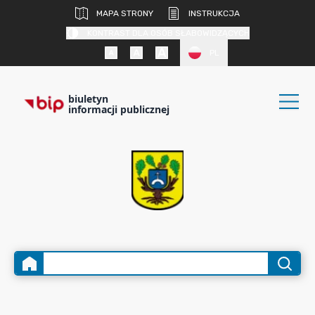
MAPA STRONY
INSTRUKCJA
KONTRAST DLA OSÓB SŁABOWIDZĄCYCH
PL
biuletyn
informacji publicznej