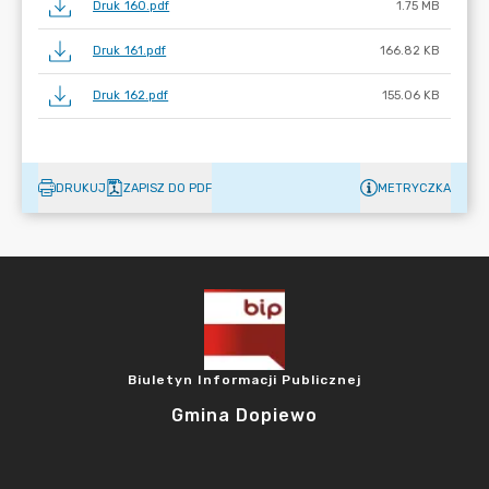
Druk 160.pdf
1.75 MB
Druk 161.pdf
166.82 KB
Druk 162.pdf
155.06 KB
DRUKUJ
ZAPISZ DO PDF
METRYCZKA
Biuletyn Informacji Publicznej
Gmina Dopiewo