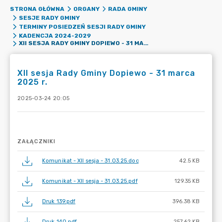
STRONA GŁÓWNA
ORGANY
RADA GMINY
SESJE RADY GMINY
TERMINY POSIEDZEŃ SESJI RADY GMINY
KADENCJA 2024-2029
XII SESJA RADY GMINY DOPIEWO - 31 MARCA 2025 R.
XII sesja Rady Gminy Dopiewo - 31 marca
2025 r.
2025-03-24 20:05
ZAŁĄCZNIKI
Komunikat - XII sesja - 31.03.25.doc
42.5 KB
Komunikat - XII sesja - 31.03.25.pdf
129.35 KB
Druk 139.pdf
396.38 KB
Druk 140.pdf
257.62 KB