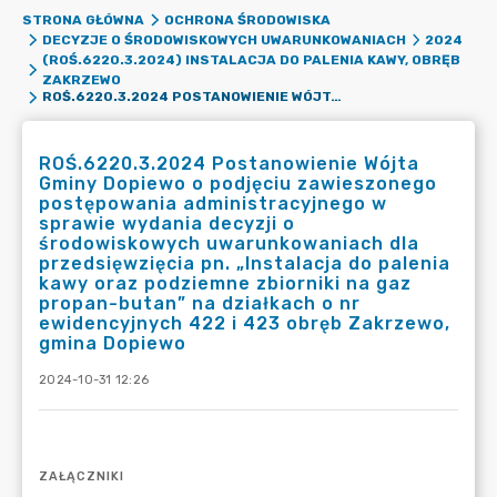
STRONA GŁÓWNA
OCHRONA ŚRODOWISKA
DECYZJE O ŚRODOWISKOWYCH UWARUNKOWANIACH
2024
(ROŚ.6220.3.2024) INSTALACJA DO PALENIA KAWY, OBRĘB
ZAKRZEWO
ROŚ.6220.3.2024 POSTANOWIENIE WÓJTA GMINY DOPIEWO O PODJĘCIU ZAWIESZONEGO POSTĘPOWANIA ADMINISTRACYJNEGO W SPRAWIE WYDANIA DECYZJI O ŚRODOWISKOWYCH UWARUNKOWANIACH DLA PRZEDSIĘWZIĘCIA PN. „INSTALACJA DO PALENIA KAWY ORAZ PODZIEMNE ZBIORNIKI NA GAZ PROPAN-BUTAN” NA DZIAŁKACH O NR EWIDENCYJNYCH 422 I 423 OBRĘB ZAKRZEWO, GMINA DOPIEWO
ROŚ.6220.3.2024 Postanowienie Wójta
Gminy Dopiewo o podjęciu zawieszonego
postępowania administracyjnego w
sprawie wydania decyzji o
środowiskowych uwarunkowaniach dla
przedsięwzięcia pn. „Instalacja do palenia
kawy oraz podziemne zbiorniki na gaz
propan-butan” na działkach o nr
ewidencyjnych 422 i 423 obręb Zakrzewo,
gmina Dopiewo
2024-10-31 12:26
ZAŁĄCZNIKI