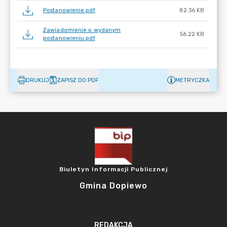
Postanowienie.pdf
82.36 KB
Zawiadomienie o wydanym
56.22 KB
postanowieniu.pdf
DRUKUJ
ZAPISZ DO PDF
METRYCZKA
Biuletyn Informacji Publicznej
Gmina Dopiewo
REDAKCJA