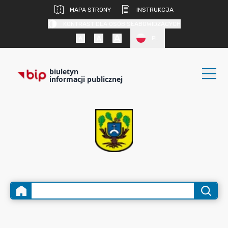
MAPA STRONY
INSTRUKCJA
KONTRAST DLA OSÓB SŁABOWIDZĄCYCH
PL
biuletyn
informacji publicznej