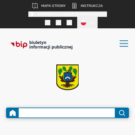
MAPA STRONY
INSTRUKCJA
KONTRAST DLA OSÓB SŁABOWIDZĄCYCH
PL
biuletyn
informacji publicznej