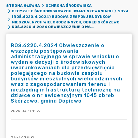
STRONA GŁÓWNA
OCHRONA ŚRODOWISKA
DECYZJE O ŚRODOWISKOWYCH UWARUNKOWANIACH
2024
(ROŚ.6220.4.2024) BUDOWA ZESPOŁU BUDYNKÓW
MIESZKALNYCH WIELORODZINNYCH, OBRĘB SKÓRZEWO
ROŚ.6220.4.2024 OBWIESZCZENIE O WSZCZĘCIU POSTĘPOWANIA ADMINISTRACYJNEGO W SPRAWIE WNIOSKU O WYDANIE DECYZJI O ŚRODOWISKOWYCH UWARUNKOWANIACH DLA PRZEDSIĘWZIĘCIA POLEGAJĄCEGO NA BUDOWIE ZESPOŁU BUDYNKÓW MIESZKALNYCH WIELORODZINNYCH WRAZ Z ZAGOSPODAROWANIEM TERENU I NIEZBĘDNĄ INFRASTRUKTURĄ TECHNICZNĄ NA DZIAŁCE O NR EWIDENCYJNYM 1045 OBRĘB SKÓRZEWO, GMINA DOPIEWO
ROŚ.6220.4.2024 Obwieszczenie o
wszczęciu postępowania
administracyjnego w sprawie wniosku o
wydanie decyzji o środowiskowych
uwarunkowaniach dla przedsięwzięcia
polegającego na budowie zespołu
budynków mieszkalnych wielorodzinnych
wraz z zagospodarowaniem terenu i
niezbędną infrastrukturą techniczną na
działce o nr ewidencyjnym 1045 obręb
Skórzewo, gmina Dopiewo
2024-04-11 11:27
ZAŁĄCZNIKI