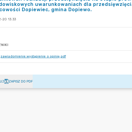
dowiskowych uwarunkowaniach dla przedsięwzięcia
cowości Dopiewiec, gmina Dopiewo.
-20 13:33
NIKI
zawiadomienie.wystąpienie o opinię.pdf
UJ
ZAPISZ DO PDF