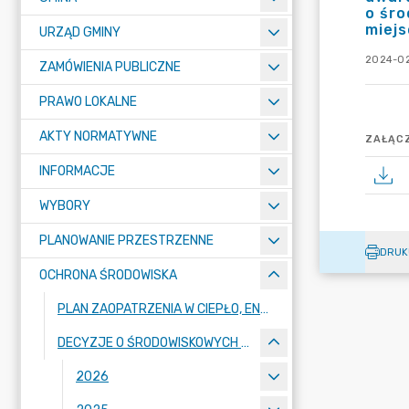
o śro
miejs
URZĄD GMINY
2024-02
ZAMÓWIENIA PUBLICZNE
PRAWO LOKALNE
AKTY NORMATYWNE
ZAŁĄCZ
INFORMACJE
WYBORY
PLANOWANIE PRZESTRZENNE
DRUK
OCHRONA ŚRODOWISKA
PLAN ZAOPATRZENIA W CIEPŁO, ENERGIĘ ELEKTRYCZNĄ I PALIWA GAZOWE DLA GMINY DOPIEWO 2018-2033
DECYZJE O ŚRODOWISKOWYCH UWARUNKOWANIACH
2026