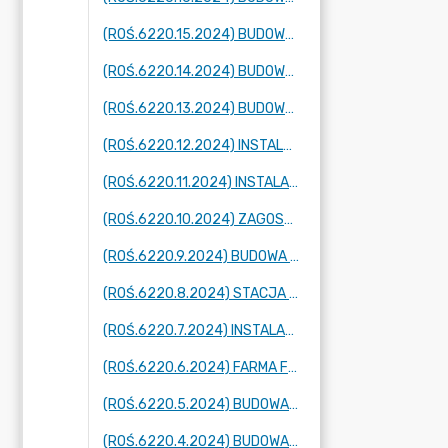
(ROŚ.6220.15.2024) BUDOWA PODZIEMNYCH ZBIORNIKÓW NA GAZ PROPAN-BUTAN, OBRĘB ZAKRZEWO
(ROŚ.6220.14.2024) BUDOWA KANALIZACJI WRAZ Z PRZEPOMPOWNIĄ ŚCIEKÓW, OBRĘB DOPIEWO
(ROŚ.6220.13.2024) BUDOWA KANALIZACJI SANITARNEJ WRAZ Z PRZEPOMPOWNIĄ ŚCIEKÓW, OBRĘB SKÓRZEWO
(ROŚ.6220.12.2024) INSTALACJA FOTOWOLTAICZNA O MOCY DO 25 MW, OBRĘB DOPIEWIEC
(ROŚ.6220.11.2024) INSTALACJA FOTOWOLTAICZNA O MOCY DO 6 MW, OBRĘB DOPIEWIEC
(ROŚ.6220.10.2024) ZAGOSPODAROWANIU ODWIERTU SIEROSŁAW 2H, TARNOWO PODGÓRNE
(ROŚ.6220.9.2024) BUDOWA BAZY MAGAZYNOWO-KONFEKCYJNEJ, OBRĘB WIĘCKOWICE
(ROŚ.6220.8.2024) STACJA PALIW PŁYNNYCH, OBRĘB DOPIEWO I DOPIEWIEC
(ROŚ.6220.7.2024) INSTALACJA DO POWIERZCHNIOWEJ OBRÓBKI METALI LUB TWORZYW SZTUCZNYCH, OBRĘB WIĘCKOWICE
(ROŚ.6220.6.2024) FARMA FOTOWOLTAICZNA O MOCY DO 100 MWP, OBRĘB ZBOROWO
(ROŚ.6220.5.2024) BUDOWA CENTRUM PRODUKCYJNO-MAGAZYNOWO-LOGISTYCZNEGO MLP, OBRĘB DĄBRÓWKA
(ROŚ.6220.4.2024) BUDOWA ZESPOŁU BUDYNKÓW MIESZKALNYCH WIELORODZINNYCH, OBRĘB SKÓRZEWO