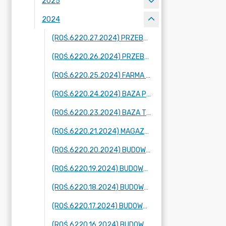
2025
2024
(ROŚ.6220.27.2024) PRZEBUDOWA ZESPOŁU HAL MAGAZYNOWYCH, OBRĘB DĄBRÓWKA
(ROŚ.6220.26.2024) PRZEBUDOWA PARKU LOGISTYCZNEGO MLP POZNAŃ WEST II, OBRĘB DĄBRÓWKA
(ROŚ.6220.25.2024) FARMA FOTOWOLTAICZNA O MOCY DO 50 MW, OBRĘB WIĘCKOWICE
(ROŚ.6220.24.2024) BAZA PRZEŁADUNKOWO-MAGAZYNOWA ODPADÓW, OBRĘB DĄBROWA
(ROŚ.6220.23.2024) BAZA TRANSPORTOWO-MAGAZYNOWA, Z MIEJSCEM DO PRZETWARZANIA ODPADÓW, OBRĘB DĄBROWA
(ROŚ.6220.21.2024) MAGAZYN ENERGII O MOCY DO 300 MW, OBRĘB GOŁUSKI
(ROŚ.6220.20.2024) BUDOWA ŚCIEŻKI PIESZO-ROWEROWEJ PRZY DRODZE POWIATOWEJ NR 2416P PLEWISKA – GOŁUSKI
(ROŚ.6220.19.2024) BUDOWA ŚCIEŻKI PIESZO-ROWEROWEJ, OBRĘB SKÓRZEWO
(ROŚ.6220.18.2024) BUDOWA ŚCIEŻKI PIESZO-ROWEROWEJ Z WIĘCKOWIC DO DOPIEWA
(ROŚ.6220.17.2024) BUDOWA ŚCIEŻKI PIESZO-ROWEROWEJ Z KONARZEWA DO TRZCIELINA
(ROŚ.6220.16.2024) BUDOWA ŚCIEŻKI PIESZO-ROWEROWEJ W DĄBRÓWCE I SKÓRZEWIE