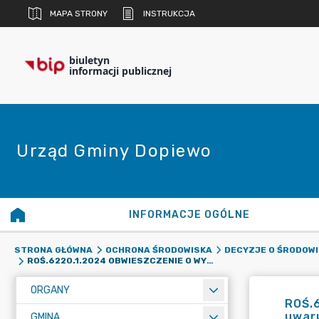
MAPA STRONY
INSTRUKCJA
biuletyn
informacji publicznej
Urząd Gminy Dopiewo
INFORMACJE OGÓLNE
STRONA GŁÓWNA
OCHRONA ŚRODOWISKA
DECYZJE O ŚRODOW
ROŚ.6220.1.2024 OBWIESZCZENIE O WYSTĄPIENIU DO ORGANÓW O UZGODNIENIE ŚRODOWISKOWYCH UWARUNKOWAŃ REALIZACJI PRZEDSIĘWZIĘCIA NA ETAPIE PROWADZONEGO POSTĘPOWANIA O WYDANIE DECYZJI O ŚRODOWISKOWYCH UWARUNKOWANIACH DLA PRZEDSIĘWZIĘCIA POLEGAJĄCEGO NA BUDOWIE UL. OSIEDLE W MIEJSCOWOŚCI DOPIEWIEC, GMINA DOPIEWO.
ORGANY
ROŚ.
uwaru
GMINA