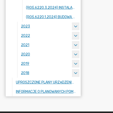
(ROŚ.6220.3.2024) INSTALACJA DO PALENIA KAWY, OBRĘB ZAKRZEWO
(ROŚ.6220.1.2024) BUDOWA UL. OSIEDLE W MIEJSCOWOŚCI DOPIEWIEC
2023
2022
2021
2020
2019
2018
UPROSZCZONE PLANY URZĄDZENIA LASÓW
INFORMACJE O PLANOWANYCH POMIARACH PÓL ELEKTROMAGNETYCZNYCH