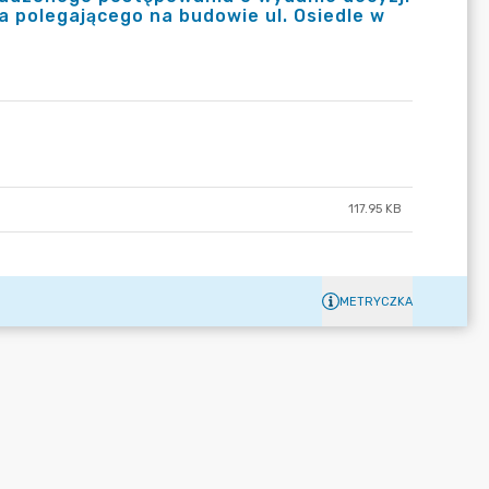
 polegającego na budowie ul. Osiedle w
117.95 KB
METRYCZKA