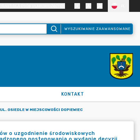
TRAST DLA OSÓB SŁABOWIDZĄCYCH
PL
WYSZUKIWANIE ZAAWANSOWANE
KONTAKT
 UL. OSIEDLE W MIEJSCOWOŚCI DOPIEWIEC
nów o uzgodnienie środowiskowych
wadzonego postępowania o wydanie decyzji