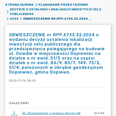
STRONA GŁÓWNA
PLANOWANIE PRZESTRZENNE
DECYZJE O USTALENIU LOKALIZACJI INWESTYCJI CELU
PUBLICZNEGO
OBWIESZCZENIE NR RPP.6733.32.2024 O WYDANIU DECYZJI USTALENIA LOKALIZACJI INWESTYCJI CELU PUBLICZNEGO DLA PRZEDSIĘWZIĘCIA POLEGAJĄCEGO NA BUDOWIE UL. OSIEDLE W MIEJSCOWOŚCI DOPIEWIEC NA DZIAŁCE O NR EWID. 51/5 ORAZ NA CZĘŚCI DZIAŁEK O NR EWID. 86/9, 85/7, 149, 75/2, 51/4, POŁOŻONYCH W OBRĘBIE GEODEZYJNYM DOPIEWIEC, GMINA DOPIEWO.
2024
OBWIESZCZENIE nr RPP.6733.32.2024 o
wydaniu decyzji ustalenia lokalizacji
inwestycji celu publicznego dla
przedsięwzięcia polegającego na budowie
ul. Osiedle w miejscowości Dopiewiec na
działce o nr ewid. 51/5 oraz na części
działek o nr ewid. 86/9, 85/7, 149, 75/2,
51/4, położonych w obrębie geodezyjnym
Dopiewiec, gmina Dopiewo.
2025-01-16 08:42
ZAŁĄCZNIKI
32_Obwieszczenie o wydaniu decyzji.pdf
36.4 KB