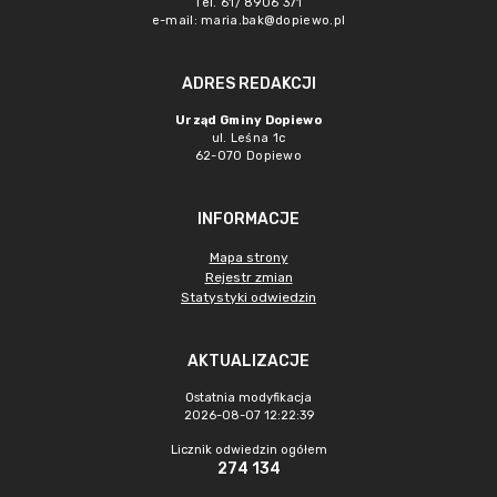
Tel. 61/ 8906 371
e-mail:
maria.bak@dopiewo.pl
ADRES REDAKCJI
Urząd Gminy Dopiewo
ul. Leśna 1c
62-070 Dopiewo
INFORMACJE
Mapa strony
Rejestr zmian
Statystyki odwiedzin
AKTUALIZACJE
Ostatnia modyfikacja
2026-08-07 12:22:39
Licznik odwiedzin ogółem
274 134