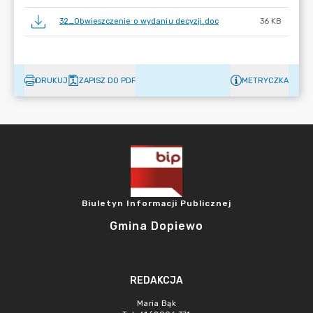
32_Obwieszczenie o wydaniu decyzji.doc
36 KB
DRUKUJ
ZAPISZ DO PDF
METRYCZKA
Biuletyn Informacji Publicznej
Gmina Dopiewo
REDAKCJA
Maria Bąk