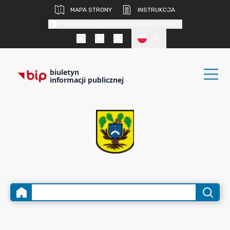
MAPA STRONY
INSTRUKCJA
KONTRAST DLA OSÓB SŁABOWIDZĄCYCH
PL
biuletyn
informacji publicznej